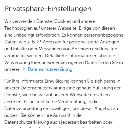
Privatsphäre-Einstellungen
Menü
Wir verwenden Dienste, Cookies und andere
Dienst­leis­tun­gen A–Z
Technologien auf unserer Webseite. Einige von diesen
sind unbedingt erforderlich. Es können personenbezogene
Daten, wie z. B. IP-Adressen für personalisierte Anzeigen
und Inhalte oder Messungen von Anzeigen und Inhalten
Über­sicht Bür­ger & Stadt
Vor­le­sen
verarbeitet werden. Detaillierte Informationen über die
Verwendung Ihrer personenbezogenen Daten finden Sie in
Nie­der­las­sungs­er­laub­nis be­
unserer
Datenschutzerklärung
.
an­tra­gen
Rat­
Nach­
Jobs
Pla­
Ge­
Für Ihre informierte Einwilligung können Sie sich gerne in
haus &
rich­
nen,
sund­
Stel­
unserer Datenschutzerklärung eine genaue Auflistung der
Bür­
ten,
Bauen
heit &
len­an­
Dienste, welche wir auf unserer Webseite einsetzen,
ger­
Vi­de­os
& Um­
So­zia­
ge­bo­te
ansehen. Es besteht keine Verpflichtung, in die
Sie haben eine befristete Aufenthaltserlaubnis?
ser­vice
& Bil­
welt
les
Datenverarbeitung einzuwilligen, um dieses Angebot zu
Aus­bil­
der
Rat­
Geo­
Kli­ni­
nutzen. Sie können Ihre Auswahl in der
Nach Ablauf einer bestimmten Zeit können Sie eine
dung &
häu­ser
Me­di­
da­ten
kum
Datenschutzerklärung auch jederzeit bearbeiten oder
zeitlich und räumlich nicht beschränkte
Stu­di­