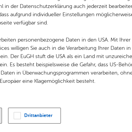
rn) - Auf­ent­halts­
Potz­blitz!
Städ­ti­sche B
 in der Datenschutzerklärung auch jederzeit bearbeite
Ver­ga­ben
Kin­der­be­treu­ung
dass aufgrund individueller Einstellungen möglicherweise
be­an­tra­gen
eite verfügbar sind.
Schu­len
Die Stadt
Of­fe­ne Kin­der- & Ju­gend­ar­beit
Zah­len, Daten
arbeiten personenbezogene Daten in den USA. Mit Ihrer 
Bi­blio­the­ken
Se­hens­wür­dig
ices willigen Sie auch in die Verarbeitung Ihrer Daten 
Fort- & Wei­ter­bil­dung
Zep­pe­lin
 ein. Der EuGH stuft die USA als ein Land mit unzurei
Mu­sik­schu­le
Ort­schaf­ten
in. Es besteht beispielsweise die Gefahr, dass US-Beh
Stadt­ar­chiv &
Stadt­tei­le & Q
amilienangehörige können unter bestimmten Vorausset
Daten in Überwachungsprogrammen verarbeiten, ohne 
Bo­den­see­bi­blio­thek
Für Hun­de­hal­
Deutschland lebenden ausländischen Staatsangehörigen
Europäer eine Klagemöglichkeit besteht.
Di­gi­ta­li­sie­rung
ge sind in diesem Fall:
i­ge Kin­der,
Drittanbieter