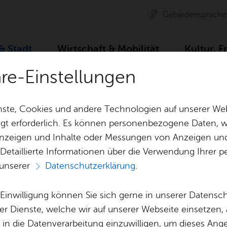
Ge­bär­den­spra­che
 & Stadt
Wirt­schaft & Mo­bi­li­tät
Kul­tur, F
äre-Einstellungen
ser­vice
Dienst­leis­tun­gen A–Z
Nach­zug aus fa­mi­liä­ren Grün
ste, Cookies und andere Technologien auf unserer Web
gt erforderlich. Es können personenbezogene Daten, wi
 Anzeigen und Inhalte oder Messungen von Anzeigen un
& Bil­der
Jobs
Pla­nen, Bau
 Detaillierte Informationen über die Verwendung Ihre
Stel­len­an­ge­bo­te
Geo­da­ten & 
 unserer
Datenschutzerklärung
.
Aus­bil­dung & Stu­di­um
Bau­stel­len & 
Vor­le­sen
Be­ne­fits
Um­welt & Kli
e Einwilligung können Sie sich gerne in unserer Datensc
us fa­mi­liä­ren G
Bauen, Sa­nie­r
er Dienste, welche wir auf unserer Webseite einsetzen,
Bil­dung & Be­treu­ung
Stadt­pla­nung
, in die Datenverarbeitung einzuwilligen, um dieses Ang