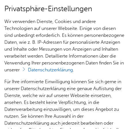
Privatsphäre-Einstellungen
Menü
Wir verwenden Dienste, Cookies und andere
Dienst­leis­tun­gen A–Z
Technologien auf unserer Webseite. Einige von diesen
sind unbedingt erforderlich. Es können personenbezogene
Daten, wie z. B. IP-Adressen für personalisierte Anzeigen
und Inhalte oder Messungen von Anzeigen und Inhalten
Über­sicht Bür­ger & Stadt
Vor­le­sen
verarbeitet werden. Detaillierte Informationen über die
Verwendung Ihrer personenbezogenen Daten finden Sie in
Mit­wir­kung von Kin­dern bei
unserer
Datenschutzerklärung
.
Ver­an­stal­tun­gen be­an­tra­gen
Rat­
Nach­
Jobs
Pla­
Ge­
Für Ihre informierte Einwilligung können Sie sich gerne in
haus &
rich­
nen,
sund­
Stel­
unserer Datenschutzerklärung eine genaue Auflistung der
Bür­
ten,
Bauen
heit &
len­an­
Dienste, welche wir auf unserer Webseite einsetzen,
ger­
Vi­de­os
& Um­
So­zia­
ge­bo­te
ansehen. Es besteht keine Verpflichtung, in die
Kinder unterliegen einem besonderen Schutz. Das gilt
ser­vice
& Bil­
welt
les
Datenverarbeitung einzuwilligen, um dieses Angebot zu
Aus­bil­
auch für Fälle, in denen Kinder gegen Entgelt einer
der
Rat­
Geo­
Kli­ni­
nutzen. Sie können Ihre Auswahl in der
dung &
Tätigkeit nachgehen sollen.
häu­ser
Me­di­
da­ten
kum
Datenschutzerklärung auch jederzeit bearbeiten oder
Stu­di­
Sie können Kinder und vollzeitschulpflichtige Jugendliche