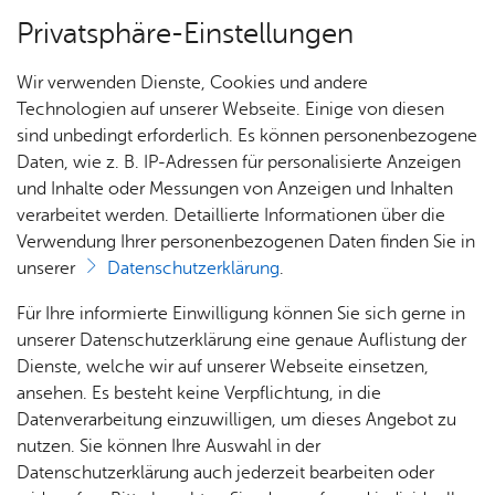
Privatsphäre-Einstellungen
Menü
Wir verwenden Dienste, Cookies und andere
Dienst­leis­tun­gen A–Z
Technologien auf unserer Webseite. Einige von diesen
sind unbedingt erforderlich. Es können personenbezogene
Daten, wie z. B. IP-Adressen für personalisierte Anzeigen
und Inhalte oder Messungen von Anzeigen und Inhalten
Über­sicht Bür­ger & Stadt
Vor­le­sen
verarbeitet werden. Detaillierte Informationen über die
Verwendung Ihrer personenbezogenen Daten finden Sie in
Mel­de­re­gis­ter - Grup­pen­aus­
unserer
Datenschutzerklärung
.
kunft be­an­tra­gen
Rat­
Nach­
Jobs
Pla­
Ge­
Für Ihre informierte Einwilligung können Sie sich gerne in
haus &
rich­
nen,
sund­
Stel­
unserer Datenschutzerklärung eine genaue Auflistung der
Bür­
ten,
Bauen
heit &
len­an­
Dienste, welche wir auf unserer Webseite einsetzen,
ger­
Vi­de­os
& Um­
So­zia­
ge­bo­te
ansehen. Es besteht keine Verpflichtung, in die
Für die Zusammensetzung einer Personengruppe dürfen
ser­vice
& Bil­
welt
les
Datenverarbeitung einzuwilligen, um dieses Angebot zu
Aus­bil­
nur folgende Daten herangezogen werden:
der
Rat­
Geo­
Kli­ni­
nutzen. Sie können Ihre Auswahl in der
dung &
häu­ser
Me­di­
da­ten
kum
Datenschutzerklärung auch jederzeit bearbeiten oder
Stu­di­
Ge­burts­da­tum