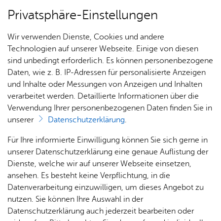
Privatsphäre-Einstellungen
Menü
Wir verwenden Dienste, Cookies und andere
Dienst­leis­tun­gen A–Z
Technologien auf unserer Webseite. Einige von diesen
sind unbedingt erforderlich. Es können personenbezogene
Daten, wie z. B. IP-Adressen für personalisierte Anzeigen
und Inhalte oder Messungen von Anzeigen und Inhalten
Über­sicht Bür­ger & Stadt
Vor­le­sen
verarbeitet werden. Detaillierte Informationen über die
Verwendung Ihrer personenbezogenen Daten finden Sie in
Kenn­zei­chen - Dieb­stahl
unserer
Datenschutzerklärung
.
oder Ver­lust mel­den
Rat­
Nach­
Jobs
Pla­
Ge­
Für Ihre informierte Einwilligung können Sie sich gerne in
haus &
rich­
nen,
sund­
Stel­
unserer Datenschutzerklärung eine genaue Auflistung der
Bür­
ten,
Bauen
heit &
len­an­
Dienste, welche wir auf unserer Webseite einsetzen,
ger­
Vi­de­os
& Um­
So­zia­
ge­bo­te
ansehen. Es besteht keine Verpflichtung, in die
Ihnen wurden eines oder beide Kennzeichen Ihres
ser­vice
& Bil­
welt
les
Datenverarbeitung einzuwilligen, um dieses Angebot zu
Aus­bil­
Fahrzeuges gestohlen? Sie haben ein oder beide
der
Rat­
Geo­
Kli­ni­
nutzen. Sie können Ihre Auswahl in der
dung &
Kennzeichen verloren?
häu­ser
Me­di­
da­ten
kum
Datenschutzerklärung auch jederzeit bearbeiten oder
Stu­di­