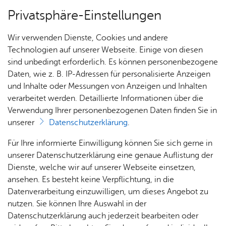
Privatsphäre-Einstellungen
Menü
Wir verwenden Dienste, Cookies und andere
Dienst­leis­tun­gen A–Z
Technologien auf unserer Webseite. Einige von diesen
sind unbedingt erforderlich. Es können personenbezogene
Daten, wie z. B. IP-Adressen für personalisierte Anzeigen
und Inhalte oder Messungen von Anzeigen und Inhalten
Über­sicht Bür­ger & Stadt
Vor­le­sen
verarbeitet werden. Detaillierte Informationen über die
Verwendung Ihrer personenbezogenen Daten finden Sie in
Im­mis­si­ons­schutz - end­gül­ti­
unserer
Datenschutzerklärung
.
ge Still­le­gung einer Feue­
Rat­
Nach­
Jobs
Pla­
Ge­
Für Ihre informierte Einwilligung können Sie sich gerne in
rungs­an­la­ge nach 44. BIm­
haus &
rich­
nen,
sund­
Stel­
unserer Datenschutzerklärung eine genaue Auflistung der
Bür­
ten,
Bauen
heit &
len­an­
Dienste, welche wir auf unserer Webseite einsetzen,
SchV an­zei­gen
ger­
Vi­de­os
& Um­
So­zia­
ge­bo­te
ansehen. Es besteht keine Verpflichtung, in die
ser­vice
& Bil­
welt
les
Datenverarbeitung einzuwilligen, um dieses Angebot zu
Aus­bil­
der
Rat­
Geo­
Kli­ni­
nutzen. Sie können Ihre Auswahl in der
dung &
häu­ser
Me­di­
da­ten
kum
Datenschutzerklärung auch jederzeit bearbeiten oder
Stu­di­
Als Betreiber einer Feuerungsanlage (mittelgroße