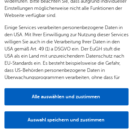
& Orts­
en­in­
& 3D-
widerrufen. Bitte beachten Sie, dass aufgrund individueller
um
Ärzte &
Feuerungsanlage, Gasturbinen- und
ver­
for­ma­
Stadt­
Einstellungen möglicherweise nicht alle Funktionen der
Apo­
Verbrennungsmotoranlage) sind Sie verpflichtet, die
Be­ne­
wal­
tio­nen
mo­dell
Webseite verfügbar sind.
the­ken
endgültige Stilllegung der Anlage unverzüglich, spätestens
fits
tun­gen
Öf­
Bau­
jedoch innerhalb eines Monats, der zuständigen
Fa­mi­lie
Einige Services verarbeiten personenbezogene Daten in
Ämter
fent­li­
stel­len
Immissionsschutzbehörde zu anzuzeigen.
& Kin­
den USA. Mit Ihrer Einwilligung zur Nutzung dieser Services
Bil­
A–Z
che
& Um­
der
willigen Sie auch in die Verarbeitung Ihrer Daten in den
dung
Be­
lei­tun­
Diens
USA gemäß Art. 49 (1) a DSGVO ein. Der EuGH stuft die
Se­nio­
& Be­
kannt­
gen
t­leis­
Ver­tie­fen­de In­for­ma­tio­nen
USA als ein Land mit unzureichendem Datenschutz nach
ren
treu­
ma­
tun­gen
Um­
EU-Standards ein. Es besteht beispielsweise die Gefahr,
ung
Woh­
chun­
A–Z
welt &
dass US-Behörden personenbezogene Daten in
nen
gen
Potz­
Kli­ma­
Überwachungsprogrammen verarbeiten, ohne dass für
For­
blitz!
Bar­rie­
On­line­an­trag & For­mu­la­re
Bil­der,
schutz
Europäerinnen und Europäer eine Klagemöglichkeit
mu­la­re
re­frei
Vi­de­os
besteht.
Kin­der­
Bauen,
Sat­
Alle auswählen und zustimmen
leben
& TV
be­
Sa­nie­
zun­
Details
End­gül­ti­ge Still­le­gung einer Feue­rungs­an­la­ge nach
treu­
Pfle­ge
Pres­se
ren &
gen
44. BIm­SchV an­zei­gen
ung
& Un­
Im­mo­
För­
Auswahl speichern und zustimmen
ter­stüt­
bi­li­en
Schu­
Notwendig
Drittanbieter
der­
Aus­
zung
len
Stadt­
pro­
schrei­