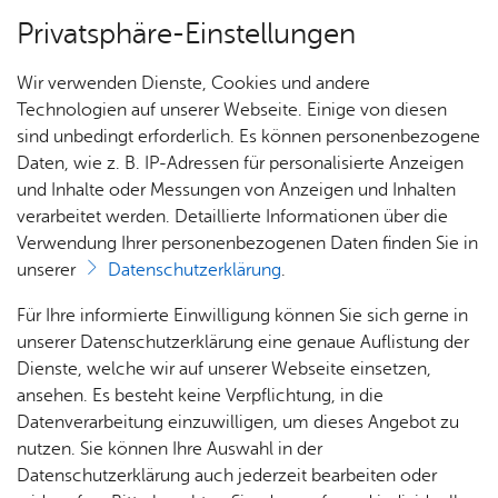
Privatsphäre-Einstellungen
Menü
Wir verwenden Dienste, Cookies und andere
Dienst­leis­tun­gen A–Z
Technologien auf unserer Webseite. Einige von diesen
sind unbedingt erforderlich. Es können personenbezogene
Daten, wie z. B. IP-Adressen für personalisierte Anzeigen
und Inhalte oder Messungen von Anzeigen und Inhalten
Über­sicht Bür­ger & Stadt
Vor­le­sen
verarbeitet werden. Detaillierte Informationen über die
Verwendung Ihrer personenbezogenen Daten finden Sie in
Im­mis­si­ons­schutz-Än­de­rung
unserer
Datenschutzerklärung
.
einer ge­neh­mi­gungs­be­dürf­
Rat­
Nach­
Jobs
Pla­
Ge­
Für Ihre informierte Einwilligung können Sie sich gerne in
ti­gen An­la­ge nach BIm­SchG
haus &
rich­
nen,
sund­
Stel­
unserer Datenschutzerklärung eine genaue Auflistung der
Bür­
ten,
Bauen
heit &
len­an­
Dienste, welche wir auf unserer Webseite einsetzen,
an­zei­gen
ger­
Vi­de­os
& Um­
So­zia­
ge­bo­te
ansehen. Es besteht keine Verpflichtung, in die
ser­vice
& Bil­
welt
les
Datenverarbeitung einzuwilligen, um dieses Angebot zu
Aus­bil­
der
Rat­
Geo­
Kli­ni­
nutzen. Sie können Ihre Auswahl in der
dung &
häu­ser
Me­di­
da­ten
kum
Datenschutzerklärung auch jederzeit bearbeiten oder
Stu­di­
Änderungen immissionsschutzrechtlich