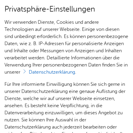
Privatsphäre-Einstellungen
Menü
Wir verwenden Dienste, Cookies und andere
Dienst­leis­tun­gen A–Z
Technologien auf unserer Webseite. Einige von diesen
sind unbedingt erforderlich. Es können personenbezogene
Daten, wie z. B. IP-Adressen für personalisierte Anzeigen
und Inhalte oder Messungen von Anzeigen und Inhalten
Über­sicht Bür­ger & Stadt
Vor­le­sen
verarbeitet werden. Detaillierte Informationen über die
Verwendung Ihrer personenbezogenen Daten finden Sie in
Hil­fe­plan auf­stel­len
unserer
Datenschutzerklärung
.
Rat­
Nach­
Jobs
Pla­
Ge­
Für Ihre informierte Einwilligung können Sie sich gerne in
haus &
rich­
nen,
sund­
Stel­
unserer Datenschutzerklärung eine genaue Auflistung der
Bür­
ten,
Bauen
heit &
len­an­
Dienste, welche wir auf unserer Webseite einsetzen,
Unabhängig davon, welche Form der Hilfe zur Erziehung
ger­
Vi­de­os
& Um­
So­zia­
ge­bo­te
ansehen. Es besteht keine Verpflichtung, in die
Sie beim Jugendamt beantragen, der erste Schritt ist,
ser­vice
& Bil­
welt
les
Datenverarbeitung einzuwilligen, um dieses Angebot zu
gemeinsam mit allen Beteiligten einen Hilfeplan zu
Aus­bil­
der
Rat­
Geo­
Kli­ni­
nutzen. Sie können Ihre Auswahl in der
erstellen.
dung &
häu­ser
Me­di­
da­ten
kum
Datenschutzerklärung auch jederzeit bearbeiten oder
Stu­di­
Im Hilfeplan sind die Eckpunkte der Hilfe festgelegt: