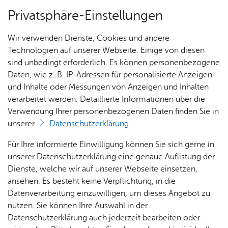
Privatsphäre-Einstellungen
Menü
Wir verwenden Dienste, Cookies und andere
Dienst­leis­tun­gen A–Z
Technologien auf unserer Webseite. Einige von diesen
sind unbedingt erforderlich. Es können personenbezogene
Daten, wie z. B. IP-Adressen für personalisierte Anzeigen
und Inhalte oder Messungen von Anzeigen und Inhalten
Über­sicht Bür­ger & Stadt
Vor­le­sen
verarbeitet werden. Detaillierte Informationen über die
Verwendung Ihrer personenbezogenen Daten finden Sie in
Han­dels­re­gis­ter - Ein­sicht
unserer
Datenschutzerklärung
.
neh­men
Rat­
Nach­
Jobs
Pla­
Ge­
Für Ihre informierte Einwilligung können Sie sich gerne in
haus &
rich­
nen,
sund­
Stel­
unserer Datenschutzerklärung eine genaue Auflistung der
Bür­
ten,
Bauen
heit &
len­an­
Dienste, welche wir auf unserer Webseite einsetzen,
ger­
Vi­de­os
& Um­
So­zia­
ge­bo­te
ansehen. Es besteht keine Verpflichtung, in die
Das Handelsregister ist ein amtliches Verzeichnis. Es wird
ser­vice
& Bil­
welt
les
Datenverarbeitung einzuwilligen, um dieses Angebot zu
Aus­bil­
elektronisch geführt. Auf Wunsch erstellt Ihnen das
der
Rat­
Geo­
Kli­ni­
nutzen. Sie können Ihre Auswahl in der
dung &
Registergericht einen Ausdruck von den Eintragungen und
häu­ser
Me­di­
da­ten
kum
Datenschutzerklärung auch jederzeit bearbeiten oder
Stu­di­
den eingereichten Dokumenten.