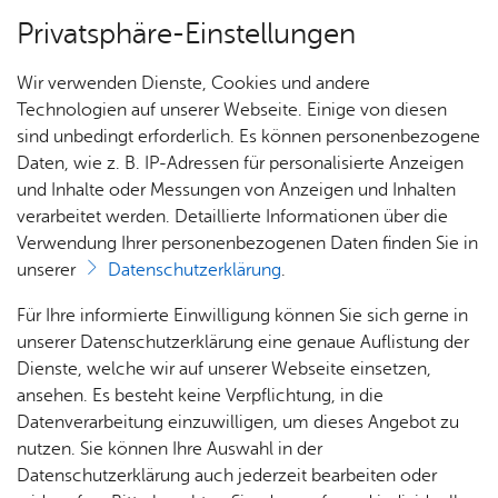
Privatsphäre-Einstellungen
Menü
Wir verwenden Dienste, Cookies und andere
Dienst­leis­tun­gen A–Z
Technologien auf unserer Webseite. Einige von diesen
sind unbedingt erforderlich. Es können personenbezogene
Daten, wie z. B. IP-Adressen für personalisierte Anzeigen
und Inhalte oder Messungen von Anzeigen und Inhalten
Über­sicht Bür­ger & Stadt
Vor­le­sen
verarbeitet werden. Detaillierte Informationen über die
Verwendung Ihrer personenbezogenen Daten finden Sie in
Grup­pen-Geld­wä­sche­be­auf­
unserer
Datenschutzerklärung
.
trag­ten be­stel­len oder ab­be­
Rat­
Nach­
Jobs
Pla­
Ge­
Für Ihre informierte Einwilligung können Sie sich gerne in
ru­fen („ent­pflich­ten“)
haus &
rich­
nen,
sund­
Stel­
unserer Datenschutzerklärung eine genaue Auflistung der
Bür­
ten,
Bauen
heit &
len­an­
Dienste, welche wir auf unserer Webseite einsetzen,
ger­
Vi­de­os
& Um­
So­zia­
ge­bo­te
ansehen. Es besteht keine Verpflichtung, in die
ser­vice
& Bil­
welt
les
Datenverarbeitung einzuwilligen, um dieses Angebot zu
Aus­bil­
der
Rat­
Geo­
Kli­ni­
nutzen. Sie können Ihre Auswahl in der
Sofern Sie Verpflichteter und zugleich Mutterunternehmen
dung &
häu­ser
Me­di­
da­ten
kum
Datenschutzerklärung auch jederzeit bearbeiten oder
einer Gruppe nach dem Geldwäscherecht sind, besteht
Stu­di­