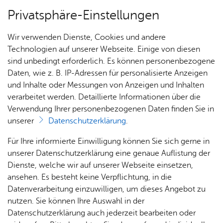
Privatsphäre-Einstellungen
Menü
Wir verwenden Dienste, Cookies und andere
Dienst­leis­tun­gen A–Z
Technologien auf unserer Webseite. Einige von diesen
sind unbedingt erforderlich. Es können personenbezogene
Daten, wie z. B. IP-Adressen für personalisierte Anzeigen
und Inhalte oder Messungen von Anzeigen und Inhalten
Über­sicht Bür­ger & Stadt
Vor­le­sen
verarbeitet werden. Detaillierte Informationen über die
Verwendung Ihrer personenbezogenen Daten finden Sie in
Füh­rer­schein - Be­glei­te­tes
unserer
Datenschutzerklärung
.
Fah­ren ab 17 Jah­ren be­an­tra­
Rat­
Nach­
Jobs
Pla­
Ge­
Für Ihre informierte Einwilligung können Sie sich gerne in
gen
haus &
rich­
nen,
sund­
Stel­
unserer Datenschutzerklärung eine genaue Auflistung der
Bür­
ten,
Bauen
heit &
len­an­
Dienste, welche wir auf unserer Webseite einsetzen,
ger­
Vi­de­os
& Um­
So­zia­
ge­bo­te
ansehen. Es besteht keine Verpflichtung, in die
ser­vice
& Bil­
welt
les
Datenverarbeitung einzuwilligen, um dieses Angebot zu
Aus­bil­
der
Rat­
Geo­
Kli­ni­
nutzen. Sie können Ihre Auswahl in der
Möchten Sie schon vor dem 18. Geburtstag den
dung &
häu­ser
Me­di­
da­ten
kum
Datenschutzerklärung auch jederzeit bearbeiten oder
Führerschein machen? Dann können Sie am "Begleiteten
Stu­di­