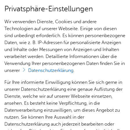
Privatsphäre-Einstellungen
Menü
Wir verwenden Dienste, Cookies und andere
Dienst­leis­tun­gen A–Z
Technologien auf unserer Webseite. Einige von diesen
sind unbedingt erforderlich. Es können personenbezogene
Daten, wie z. B. IP-Adressen für personalisierte Anzeigen
und Inhalte oder Messungen von Anzeigen und Inhalten
Über­sicht Bür­ger & Stadt
Vor­le­sen
verarbeitet werden. Detaillierte Informationen über die
Verwendung Ihrer personenbezogenen Daten finden Sie in
Er­zie­hungs­bei­stand - Un­ter­
unserer
Datenschutzerklärung
.
stüt­zung durch Be­treu­ungs­
Rat­
Nach­
Jobs
Pla­
Ge­
Für Ihre informierte Einwilligung können Sie sich gerne in
hel­fer be­an­tra­gen
haus &
rich­
nen,
sund­
Stel­
unserer Datenschutzerklärung eine genaue Auflistung der
Bür­
ten,
Bauen
heit &
len­an­
Dienste, welche wir auf unserer Webseite einsetzen,
ger­
Vi­de­os
& Um­
So­zia­
ge­bo­te
ansehen. Es besteht keine Verpflichtung, in die
ser­vice
& Bil­
welt
les
Datenverarbeitung einzuwilligen, um dieses Angebot zu
Aus­bil­
der
Rat­
Geo­
Kli­ni­
nutzen. Sie können Ihre Auswahl in der
Ein Erziehungsbeistand und der Betreuungshelfer können
dung &
häu­ser
Me­di­
da­ten
kum
Datenschutzerklärung auch jederzeit bearbeiten oder
Kindern und Jugendlichen im Alltag, im Umgang mit Ihnen
Stu­di­