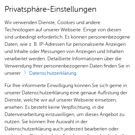
Privatsphäre-Einstellungen
Menü
Wir verwenden Dienste, Cookies und andere
Dienst­leis­tun­gen A–Z
Technologien auf unserer Webseite. Einige von diesen
sind unbedingt erforderlich. Es können personenbezogene
Daten, wie z. B. IP-Adressen für personalisierte Anzeigen
und Inhalte oder Messungen von Anzeigen und Inhalten
Über­sicht Bür­ger & Stadt
Vor­le­sen
verarbeitet werden. Detaillierte Informationen über die
Verwendung Ihrer personenbezogenen Daten finden Sie in
Er­zie­hung in einem Heim
unserer
Datenschutzerklärung
.
oder einer an­de­ren be­treu­ten
Rat­
Nach­
Jobs
Pla­
Ge­
Für Ihre informierte Einwilligung können Sie sich gerne in
Wohn­form be­an­tra­gen
haus &
rich­
nen,
sund­
Stel­
unserer Datenschutzerklärung eine genaue Auflistung der
Bür­
ten,
Bauen
heit &
len­an­
Dienste, welche wir auf unserer Webseite einsetzen,
ger­
Vi­de­os
& Um­
So­zia­
ge­bo­te
ansehen. Es besteht keine Verpflichtung, in die
ser­vice
& Bil­
welt
les
Datenverarbeitung einzuwilligen, um dieses Angebot zu
Aus­bil­
der
Rat­
Geo­
Kli­ni­
nutzen. Sie können Ihre Auswahl in der
Schwerwiegende familiäre Probleme können dazu führen,
dung &
häu­ser
Me­di­
da­ten
kum
Datenschutzerklärung auch jederzeit bearbeiten oder
dass Kinder oder Jugendliche in einem Heim oder in einer
Stu­di­