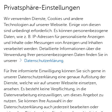
Privatsphäre-Einstellungen
Menü
Wir verwenden Dienste, Cookies und andere
Dienst­leis­tun­gen A–Z
Technologien auf unserer Webseite. Einige von diesen
sind unbedingt erforderlich. Es können personenbezogene
Daten, wie z. B. IP-Adressen für personalisierte Anzeigen
und Inhalte oder Messungen von Anzeigen und Inhalten
Über­sicht Bür­ger & Stadt
Vor­le­sen
verarbeitet werden. Detaillierte Informationen über die
Verwendung Ihrer personenbezogenen Daten finden Sie in
Ein­spruch gegen einen Voll­
unserer
Datenschutzerklärung
.
stre­ckungs­be­scheid ein­le­gen
Rat­
Nach­
Jobs
Pla­
Ge­
Für Ihre informierte Einwilligung können Sie sich gerne in
haus &
rich­
nen,
sund­
Stel­
unserer Datenschutzerklärung eine genaue Auflistung der
Bür­
ten,
Bauen
heit &
len­an­
Dienste, welche wir auf unserer Webseite einsetzen,
ger­
Vi­de­os
& Um­
So­zia­
ge­bo­te
ansehen. Es besteht keine Verpflichtung, in die
Gegen einen Vollstreckungsbescheid können Sie
ser­vice
& Bil­
welt
les
Datenverarbeitung einzuwilligen, um dieses Angebot zu
Aus­bil­
Einspruch einlegen.
der
Rat­
Geo­
Kli­ni­
nutzen. Sie können Ihre Auswahl in der
dung &
häu­ser
Me­di­
da­ten
kum
Datenschutzerklärung auch jederzeit bearbeiten oder
Stu­di­