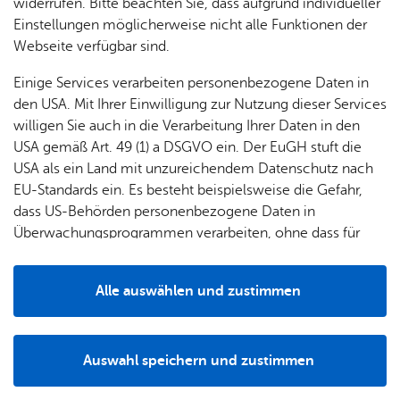
& Orts­
en­in­
& 3D-
widerrufen. Bitte beachten Sie, dass aufgrund individueller
um
Ärzte &
Ver­tie­fen­de In­for­ma­tio­nen
ver­
for­ma­
Stadt­
Einstellungen möglicherweise nicht alle Funktionen der
Apo­
Be­ne­
wal­
tio­nen
mo­dell
Webseite verfügbar sind.
the­ken
fits
tun­gen
Öf­
Bau­
Fa­mi­lie
Einige Services verarbeiten personenbezogene Daten in
Ämter
fent­li­
stel­len
Zu­stän­dig­keit
& Kin­
den USA. Mit Ihrer Einwilligung zur Nutzung dieser Services
Bil­
A–Z
che
& Um­
der
willigen Sie auch in die Verarbeitung Ihrer Daten in den
dung
Be­
lei­tun­
Diens
USA gemäß Art. 49 (1) a DSGVO ein. Der EuGH stuft die
Se­nio­
& Be­
kannt­
gen
t­leis­
USA als ein Land mit unzureichendem Datenschutz nach
Amts­ge­richt Tett­nang
ren
treu­
ma­
tun­gen
Um­
EU-Standards ein. Es besteht beispielsweise die Gefahr,
Mont­fort­platz 1
ung
Woh­
chun­
A–Z
welt &
dass US-Behörden personenbezogene Daten in
88069 Tett­nang
nen
gen
Potz­
Kli­ma­
Überwachungsprogrammen verarbeiten, ohne dass für
Tel. 07542/5190
For­
blitz!
Bar­rie­
Bil­der,
schutz
Europäerinnen und Europäer eine Klagemöglichkeit
Fax 07542/519129
mu­la­re
re­frei
Vi­de­os
besteht.
Kin­der­
post­stel­le@­‍­agtettnang.­‍­justiz.​bwl.​de
Bauen,
Sat­
Alle auswählen und zustimmen
leben
& TV
be­
In­for­ma­tio­nen & Öff­nungs­zei­ten
Sa­nie­
zun­
Details
treu­
Pfle­ge
Pres­se
ren &
gen
ung
& Un­
Im­mo­
För­
Auswahl speichern und zustimmen
ter­stüt­
bi­li­en
Schu­
Notwendig
Drittanbieter
der­
Aus­
zung
Leis­tungs­de­tails
len
Stadt­
pro­
schrei­