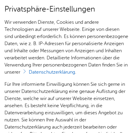
Privatsphäre-Einstellungen
Menü
Wir verwenden Dienste, Cookies und andere
Dienst­leis­tun­gen A–Z
Technologien auf unserer Webseite. Einige von diesen
sind unbedingt erforderlich. Es können personenbezogene
Daten, wie z. B. IP-Adressen für personalisierte Anzeigen
und Inhalte oder Messungen von Anzeigen und Inhalten
Über­sicht Bür­ger & Stadt
Vor­le­sen
verarbeitet werden. Detaillierte Informationen über die
Verwendung Ihrer personenbezogenen Daten finden Sie in
Ein­glie­de­rungs­hil­fe für Men­
unserer
Datenschutzerklärung
.
schen mit Be­hin­de­run­gen
Rat­
Nach­
Jobs
Pla­
Ge­
Für Ihre informierte Einwilligung können Sie sich gerne in
be­an­tra­gen
haus &
rich­
nen,
sund­
Stel­
unserer Datenschutzerklärung eine genaue Auflistung der
Bür­
ten,
Bauen
heit &
len­an­
Dienste, welche wir auf unserer Webseite einsetzen,
ger­
Vi­de­os
& Um­
So­zia­
ge­bo­te
ansehen. Es besteht keine Verpflichtung, in die
ser­vice
& Bil­
welt
les
Datenverarbeitung einzuwilligen, um dieses Angebot zu
Aus­bil­
der
Rat­
Geo­
Kli­ni­
nutzen. Sie können Ihre Auswahl in der
Aufgabe der Eingliederungshilfe ist es, Menschen mit
dung &
häu­ser
Me­di­
da­ten
kum
Datenschutzerklärung auch jederzeit bearbeiten oder
Behinderungen eine individuelle Lebensführung und die
Stu­di­