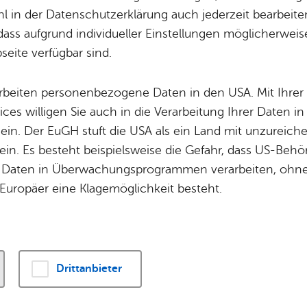
nd­li­che mit see­li
Potz­blitz!
Städ­ti­sche B
 in der Datenschutzerklärung auch jederzeit bearbeite
Ver­ga­ben
Kin­der­be­treu­ung
dass aufgrund individueller Einstellungen möglicherweise
­de­run­gen be­an­
eite verfügbar sind.
Schu­len
Die Stadt
Of­fe­ne Kin­der- & Ju­gend­ar­beit
Zah­len, Daten
arbeiten personenbezogene Daten in den USA. Mit Ihrer 
Bi­blio­the­ken
Se­hens­wür­dig
ices willigen Sie auch in die Verarbeitung Ihrer Daten 
Fort- & Wei­ter­bil­dung
Zep­pe­lin
 ein. Der EuGH stuft die USA als ein Land mit unzurei
Mu­sik­schu­le
Ort­schaf­ten
in. Es besteht beispielsweise die Gefahr, dass US-Beh
Stadt­ar­chiv &
Stadt­tei­le & Q
ine seelische Behinderung hat oder von einer seelisc
Daten in Überwachungsprogrammen verarbeiten, ohne 
Bo­den­see­bi­blio­thek
Für Hun­de­hal­
nen Sie Eingliederungshilfe erhalten. Diese soll verhinde
Europäer eine Klagemöglichkeit besteht.
ierigkeiten bei der Teilhabe am Leben in der Gesellscha
Di­gi­ta­li­sie­rung
folgenden Formen:
Drittanbieter