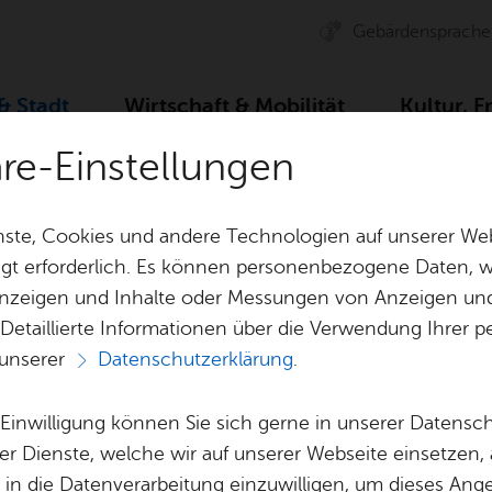
Ge­bär­den­spra­che
 & Stadt
Wirt­schaft & Mo­bi­li­tät
Kul­tur, F
äre-Einstellungen
ser­vice
Dienst­leis­tun­gen A–Z
Ein­glie­de­rungs­hil­fe für Kin­
ste, Cookies und andere Technologien auf unserer Web
gt erforderlich. Es können personenbezogene Daten, wi
 Anzeigen und Inhalte oder Messungen von Anzeigen un
& Bil­der
Jobs
Pla­nen, Bau
 Detaillierte Informationen über die Verwendung Ihre
Stel­len­an­ge­bo­te
Geo­da­ten & 
 unserer
Datenschutzerklärung
.
Aus­bil­dung & Stu­di­um
Bau­stel­len & 
Vor­le­sen
Be­ne­fits
Um­welt & Kli
e Einwilligung können Sie sich gerne in unserer Datensc
e­rungs­hil­fe für 
Bauen, Sa­nie­r
er Dienste, welche wir auf unserer Webseite einsetzen,
Bil­dung & Be­treu­ung
Stadt­pla­nung
, in die Datenverarbeitung einzuwilligen, um dieses Ang