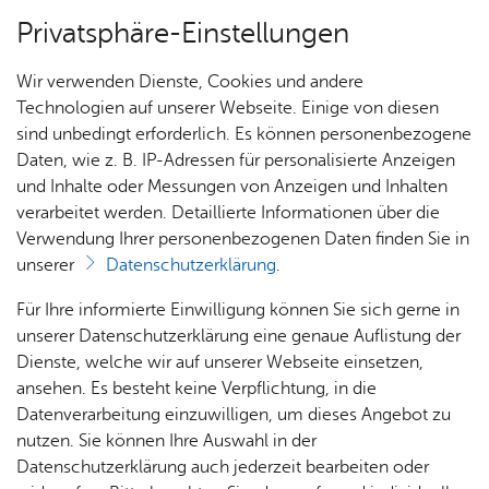
Privatsphäre-Einstellungen
Menü
Wir verwenden Dienste, Cookies und andere
Dienst­leis­tun­gen A–Z
Technologien auf unserer Webseite. Einige von diesen
sind unbedingt erforderlich. Es können personenbezogene
Daten, wie z. B. IP-Adressen für personalisierte Anzeigen
und Inhalte oder Messungen von Anzeigen und Inhalten
Über­sicht Bür­ger & Stadt
Vor­le­sen
verarbeitet werden. Detaillierte Informationen über die
Verwendung Ihrer personenbezogenen Daten finden Sie in
Eh­ren­amt­li­che Rich­te­rin oder
unserer
Datenschutzerklärung
.
eh­ren­amt­li­cher Rich­ter
Rat­
Nach­
Jobs
Pla­
Ge­
Für Ihre informierte Einwilligung können Sie sich gerne in
(Schöf­fen) beim Straf­ge­richt -
haus &
rich­
nen,
sund­
Stel­
unserer Datenschutzerklärung eine genaue Auflistung der
Bür­
ten,
Bauen
heit &
len­an­
Dienste, welche wir auf unserer Webseite einsetzen,
be­ru­fen wer­den
ger­
Vi­de­os
& Um­
So­zia­
ge­bo­te
ansehen. Es besteht keine Verpflichtung, in die
ser­vice
& Bil­
welt
les
Datenverarbeitung einzuwilligen, um dieses Angebot zu
Aus­bil­
der
Rat­
Geo­
Kli­ni­
nutzen. Sie können Ihre Auswahl in der
dung &
häu­ser
Me­di­
da­ten
kum
Datenschutzerklärung auch jederzeit bearbeiten oder
Stu­di­
Ehrenamtliche Richterinnen und Richter sind Bürgerinnen