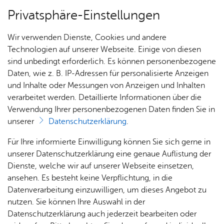
Privatsphäre-Einstellungen
Menü
Wir verwenden Dienste, Cookies und andere
Dienst­leis­tun­gen A–Z
Technologien auf unserer Webseite. Einige von diesen
sind unbedingt erforderlich. Es können personenbezogene
Daten, wie z. B. IP-Adressen für personalisierte Anzeigen
und Inhalte oder Messungen von Anzeigen und Inhalten
Über­sicht Bür­ger & Stadt
Vor­le­sen
verarbeitet werden. Detaillierte Informationen über die
Verwendung Ihrer personenbezogenen Daten finden Sie in
Eh­ren­amt­lich ge­tra­ge­ner
unserer
Datenschutzerklärung
.
Ver­kehr im ÖPNV - Pau­scha­
Rat­
Nach­
Jobs
Pla­
Ge­
Für Ihre informierte Einwilligung können Sie sich gerne in
le zur Un­ter­stüt­zung be­an­
haus &
rich­
nen,
sund­
Stel­
unserer Datenschutzerklärung eine genaue Auflistung der
Bür­
ten,
Bauen
heit &
len­an­
Dienste, welche wir auf unserer Webseite einsetzen,
tra­gen
ger­
Vi­de­os
& Um­
So­zia­
ge­bo­te
ansehen. Es besteht keine Verpflichtung, in die
ser­vice
& Bil­
welt
les
Datenverarbeitung einzuwilligen, um dieses Angebot zu
Aus­bil­
der
Rat­
Geo­
Kli­ni­
nutzen. Sie können Ihre Auswahl in der
dung &
häu­ser
Me­di­
da­ten
kum
Datenschutzerklärung auch jederzeit bearbeiten oder
Stu­di­
Sie bieten einen vollöffentlichen Fahrdienst an?