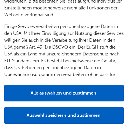
& Orts­
en­in­
& 3D-
widerrufen. Bitte beachten Sie, dass aufgrund individueller
um
Ärzte &
ver­
for­ma­
Stadt­
Einstellungen möglicherweise nicht alle Funktionen der
Das Verkehrsangebot wird lokal organisiert und
Apo­
Be­ne­
wal­
tio­nen
mo­dell
Webseite verfügbar sind.
ehrenamtlich betrieben?
the­ken
fits
tun­gen
Öf­
Bau­
Fa­mi­lie
Einige Services verarbeiten personenbezogene Daten in
Dann können Sie unter Einhaltung bestimmter
Ämter
fent­li­
stel­len
& Kin­
den USA. Mit Ihrer Einwilligung zur Nutzung dieser Services
Voraussetzungen einen Zuschuss zu den Ausgaben vom
Bil­
A–Z
che
& Um­
der
willigen Sie auch in die Verarbeitung Ihrer Daten in den
Land erhalten.
dung
Be­
lei­tun­
Diens
USA gemäß Art. 49 (1) a DSGVO ein. Der EuGH stuft die
Se­nio­
& Be­
kannt­
gen
t­leis­
Die Höhe der Förderung liegt bei 2.000 EUR pro Jahr und
USA als ein Land mit unzureichendem Datenschutz nach
ren
treu­
ma­
tun­gen
Um­
antragstellender Institution.
EU-Standards ein. Es besteht beispielsweise die Gefahr,
ung
Woh­
chun­
A–Z
welt &
dass US-Behörden personenbezogene Daten in
nen
gen
Potz­
Kli­ma­
Überwachungsprogrammen verarbeiten, ohne dass für
For­
blitz!
Bar­rie­
Bil­der,
schutz
Europäerinnen und Europäer eine Klagemöglichkeit
Ver­tie­fen­de In­for­ma­tio­nen
mu­la­re
re­frei
Vi­de­os
besteht.
Kin­der­
Bauen,
Sat­
Alle auswählen und zustimmen
leben
& TV
be­
Sa­nie­
zun­
Details
treu­
Pfle­ge
Pres­se
ren &
gen
Zu­stän­dig­keit
ung
& Un­
Im­mo­
För­
Auswahl speichern und zustimmen
ter­stüt­
bi­li­en
Schu­
Notwendig
Drittanbieter
der­
Aus­
zung
len
Stadt­
pro­
schrei­