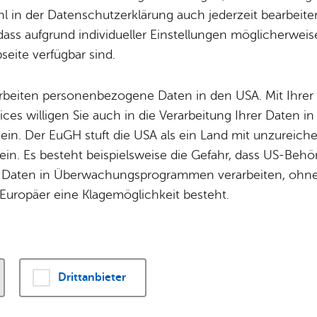
Potz­blitz!
Städ­ti­sche B
 in der Datenschutzerklärung auch jederzeit bearbeite
Ver­ga­ben
Kin­der­be­treu­ung
dass aufgrund individueller Einstellungen möglicherweise
eite verfügbar sind.
Schu­len
Die Stadt
Of­fe­ne Kin­der- & Ju­gend­ar­beit
Zah­len, Daten
ch eine Altersjubiläums
arbeiten personenbezogene Daten in den USA. Mit Ihrer 
Bi­blio­the­ken
Se­hens­wür­dig
ices willigen Sie auch in die Verarbeitung Ihrer Daten 
Fort- & Wei­ter­bil­dung
Zep­pe­lin
 ein. Der EuGH stuft die USA als ein Land mit unzurei
Mu­sik­schu­le
Ort­schaf­ten
hkarte des Oberbürgermeisters und das Geschenk erhal
in. Es besteht beispielsweise die Gefahr, dass US-Beh
Stadt­ar­chiv &
Stadt­tei­le & Q
Daten in Überwachungsprogrammen verarbeiten, ohne 
Bo­den­see­bi­blio­thek
Für Hun­de­hal­
Europäer eine Klagemöglichkeit besteht.
Di­gi­ta­li­sie­rung
hkarte des Oberbürgermeisters, das Geschenk sowie d
ten erhalten Sie per Post.
Drittanbieter
hkarte des Oberbürgermeisters und das Geschenk erhal