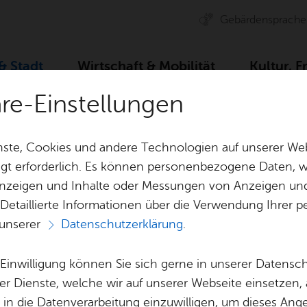
Ge­bär­den­spra­che
 & Stadt
Wirt­schaft & Mo­bi­li­tät
Kul­tur, F
äre-Einstellungen
ser­vice
Dienst­leis­tun­gen A–Z
Ehe- und Al­ters­ju­bi­l
ste, Cookies und andere Technologien auf unserer Web
gt erforderlich. Es können personenbezogene Daten, wi
 Anzeigen und Inhalte oder Messungen von Anzeigen un
& Bil­der
Jobs
Pla­nen, Bau
 Detaillierte Informationen über die Verwendung Ihre
Stel­len­an­ge­bo­te
Geo­da­ten & 
 unserer
Datenschutzerklärung
.
Aus­bil­dung & Stu­di­um
Bau­stel­len & 
Vor­le­sen
Be­ne­fits
Um­welt & Kli
e Einwilligung können Sie sich gerne in unserer Datensc
- und Al­ters­ju­bi­l
Bauen, Sa­nie­r
er Dienste, welche wir auf unserer Webseite einsetzen,
Bil­dung & Be­treu­ung
Stadt­pla­nung
, in die Datenverarbeitung einzuwilligen, um dieses Ang