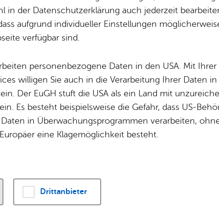
Ge­bäu­de­sta­tik
Potz­blitz!
Städ­ti­sche B
 in der Datenschutzerklärung auch jederzeit bearbeite
Ver­ga­ben
Kin­der­be­treu­ung
dass aufgrund individueller Einstellungen möglicherweise
eite verfügbar sind.
Schu­len
Die Stadt
Of­fe­ne Kin­der- & Ju­gend­ar­beit
Zah­len, Daten
arbeiten personenbezogene Daten in den USA. Mit Ihrer 
Bi­blio­the­ken
Se­hens­wür­dig
ices willigen Sie auch in die Verarbeitung Ihrer Daten 
Fort- & Wei­ter­bil­dung
Zep­pe­lin
hender Gebäude sowie bei Bedarf die Gebäudestatik we
 ein. Der EuGH stuft die USA als ein Land mit unzurei
Mu­sik­schu­le
Ort­schaf­ten
amtes aufbewahrt. Als Eigentümer bzw. Bevollmächtigt
in. Es besteht beispielsweise die Gefahr, dass US-Beh
Stadt­ar­chiv &
Stadt­tei­le & Q
nsicht in die Akten zu nehmen bzw. diese für einen bes
Daten in Überwachungsprogrammen verarbeiten, ohne 
Bo­den­see­bi­blio­thek
 Gebühr auszuleihen.
Für Hun­de­hal­
Europäer eine Klagemöglichkeit besteht.
Di­gi­ta­li­sie­rung
ig­keit
Drittanbieter