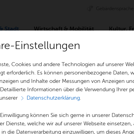
Ge­bär­den­spra­che
 & Stadt
Wirt­schaft & Mo­bi­li­tät
Kul­tur, F
äre-Einstellungen
ser­vice
Dienst­leis­tun­gen A–Z
Be­reit­stel­lung von B
ste, Cookies und andere Technologien auf unserer Web
gt erforderlich. Es können personenbezogene Daten, wi
 Anzeigen und Inhalte oder Messungen von Anzeigen un
& Bil­der
Jobs
Pla­nen, Bau
 Detaillierte Informationen über die Verwendung Ihre
Stel­len­an­ge­bo­te
Geo­da­ten & 
 unserer
Datenschutzerklärung
.
Aus­bil­dung & Stu­di­um
Bau­stel­len & 
Vor­le­sen
Be­ne­fits
Um­welt & Kli
e Einwilligung können Sie sich gerne in unserer Datensc
tel­lung von Bau­a
Bauen, Sa­nie­r
er Dienste, welche wir auf unserer Webseite einsetzen,
Bil­dung & Be­treu­ung
Stadt­pla­nung
, in die Datenverarbeitung einzuwilligen, um dieses Ang