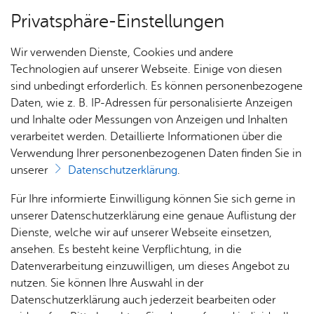
Privatsphäre-Einstellungen
Menü
Wir verwenden Dienste, Cookies und andere
Dienst­leis­tun­gen A–Z
Technologien auf unserer Webseite. Einige von diesen
sind unbedingt erforderlich. Es können personenbezogene
Daten, wie z. B. IP-Adressen für personalisierte Anzeigen
und Inhalte oder Messungen von Anzeigen und Inhalten
Über­sicht Bür­ger & Stadt
Vor­le­sen
verarbeitet werden. Detaillierte Informationen über die
Verwendung Ihrer personenbezogenen Daten finden Sie in
Baum­fäll­ge­neh­mi­gung be­
unserer
Datenschutzerklärung
.
an­tra­gen
Rat­
Nach­
Jobs
Pla­
Ge­
Für Ihre informierte Einwilligung können Sie sich gerne in
haus &
rich­
nen,
sund­
Stel­
unserer Datenschutzerklärung eine genaue Auflistung der
Bür­
ten,
Bauen
heit &
len­an­
Dienste, welche wir auf unserer Webseite einsetzen,
ger­
Vi­de­os
& Um­
So­zia­
ge­bo­te
ansehen. Es besteht keine Verpflichtung, in die
Für das Fällen von Bäumen kann aus unterschiedlichen
ser­vice
& Bil­
welt
les
Datenverarbeitung einzuwilligen, um dieses Angebot zu
Aus­bil­
Gründen eine Genehmigung erforderlich sein.
der
Rat­
Geo­
Kli­ni­
nutzen. Sie können Ihre Auswahl in der
dung &
häu­ser
Me­di­
da­ten
kum
Datenschutzerklärung auch jederzeit bearbeiten oder
Eine Fällgenehmigung ist vor allem in den folgenden
Stu­di­