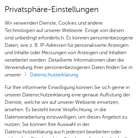
Privatsphäre-Einstellungen
Menü
Wir verwenden Dienste, Cookies und andere
Dienst­leis­tun­gen A–Z
Technologien auf unserer Webseite. Einige von diesen
sind unbedingt erforderlich. Es können personenbezogene
Daten, wie z. B. IP-Adressen für personalisierte Anzeigen
und Inhalte oder Messungen von Anzeigen und Inhalten
Über­sicht Bür­ger & Stadt
Vor­le­sen
verarbeitet werden. Detaillierte Informationen über die
Verwendung Ihrer personenbezogenen Daten finden Sie in
Aus­nah­men von Vor­schrif­ten
unserer
Datenschutzerklärung
.
der Ge­fahr­stoff­ver­ord­nung
Rat­
Nach­
Jobs
Pla­
Ge­
Für Ihre informierte Einwilligung können Sie sich gerne in
be­an­tra­gen
haus &
rich­
nen,
sund­
Stel­
unserer Datenschutzerklärung eine genaue Auflistung der
Bür­
ten,
Bauen
heit &
len­an­
Dienste, welche wir auf unserer Webseite einsetzen,
ger­
Vi­de­os
& Um­
So­zia­
ge­bo­te
ansehen. Es besteht keine Verpflichtung, in die
ser­vice
& Bil­
welt
les
Datenverarbeitung einzuwilligen, um dieses Angebot zu
Aus­bil­
der
Rat­
Geo­
Kli­ni­
nutzen. Sie können Ihre Auswahl in der
Wenn Sie Arbeiten mit Gefahrstoffen unter Abweichung
dung &
häu­ser
Me­di­
da­ten
kum
Datenschutzerklärung auch jederzeit bearbeiten oder
von den Regelungen der Gefahrstoffverordnung
Stu­di­