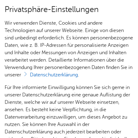
Privatsphäre-Einstellungen
Menü
Wir verwenden Dienste, Cookies und andere
Dienst­leis­tun­gen A–Z
Technologien auf unserer Webseite. Einige von diesen
sind unbedingt erforderlich. Es können personenbezogene
Daten, wie z. B. IP-Adressen für personalisierte Anzeigen
und Inhalte oder Messungen von Anzeigen und Inhalten
Über­sicht Bür­ger & Stadt
Vor­le­sen
verarbeitet werden. Detaillierte Informationen über die
Verwendung Ihrer personenbezogenen Daten finden Sie in
Ar­beits­platz­su­che im An­
unserer
Datenschutzerklärung
.
schluss an Auf­ent­hal­te im
Rat­
Nach­
Jobs
Pla­
Ge­
Für Ihre informierte Einwilligung können Sie sich gerne in
Bun­des­ge­biet
haus &
rich­
nen,
sund­
Stel­
unserer Datenschutzerklärung eine genaue Auflistung der
Bür­
ten,
Bauen
heit &
len­an­
Dienste, welche wir auf unserer Webseite einsetzen,
ger­
Vi­de­os
& Um­
So­zia­
ge­bo­te
ansehen. Es besteht keine Verpflichtung, in die
ser­vice
& Bil­
welt
les
Datenverarbeitung einzuwilligen, um dieses Angebot zu
Aus­bil­
der
Rat­
Geo­
Kli­ni­
nutzen. Sie können Ihre Auswahl in der
Als Angehöriger aus einem Nicht-EU- und Nicht-EWR-
dung &
häu­ser
Me­di­
da­ten
kum
Datenschutzerklärung auch jederzeit bearbeiten oder
Staat können Sie eine Aufenthaltserlaubnis für bis zu 18
Stu­di­