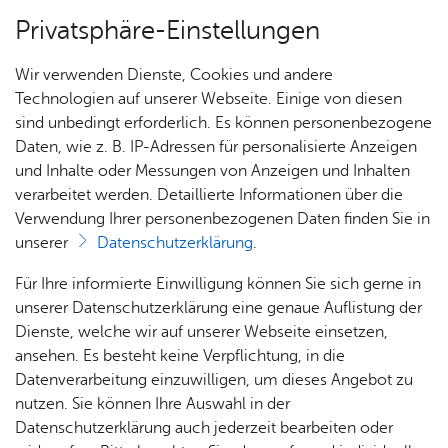
Privatsphäre-Einstellungen
Menü
Wir verwenden Dienste, Cookies und andere
Dienst­leis­tun­gen A–Z
Technologien auf unserer Webseite. Einige von diesen
sind unbedingt erforderlich. Es können personenbezogene
Daten, wie z. B. IP-Adressen für personalisierte Anzeigen
und Inhalte oder Messungen von Anzeigen und Inhalten
Über­sicht Bür­ger & Stadt
Vor­le­sen
verarbeitet werden. Detaillierte Informationen über die
Verwendung Ihrer personenbezogenen Daten finden Sie in
Auf­ent­halts­er­laub­nis zum
unserer
Datenschutzerklärung
.
Zweck der For­schung be­an­
Rat­
Nach­
Jobs
Pla­
Ge­
Für Ihre informierte Einwilligung können Sie sich gerne in
tra­gen
haus &
rich­
nen,
sund­
Stel­
unserer Datenschutzerklärung eine genaue Auflistung der
Bür­
ten,
Bauen
heit &
len­an­
Dienste, welche wir auf unserer Webseite einsetzen,
ger­
Vi­de­os
& Um­
So­zia­
ge­bo­te
ansehen. Es besteht keine Verpflichtung, in die
ser­vice
& Bil­
welt
les
Datenverarbeitung einzuwilligen, um dieses Angebot zu
Aus­bil­
der
Rat­
Geo­
Kli­ni­
nutzen. Sie können Ihre Auswahl in der
Sie besitzen eine ausländische Staatsangehörigkeit und
dung &
häu­ser
Me­di­
da­ten
kum
Datenschutzerklärung auch jederzeit bearbeiten oder
möchten eine Aufenthaltserlaubnis, um zu forschen?
Stu­di­