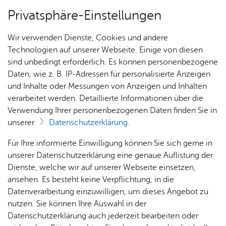
Privatsphäre-Einstellungen
Menü
Wir verwenden Dienste, Cookies und andere
Dienst­leis­tun­gen A–Z
Technologien auf unserer Webseite. Einige von diesen
sind unbedingt erforderlich. Es können personenbezogene
Daten, wie z. B. IP-Adressen für personalisierte Anzeigen
und Inhalte oder Messungen von Anzeigen und Inhalten
Über­sicht Bür­ger & Stadt
Vor­le­sen
verarbeitet werden. Detaillierte Informationen über die
Verwendung Ihrer personenbezogenen Daten finden Sie in
An­trag auf Zu­las­sung zur
unserer
Datenschutzerklärung
.
Kün­di­gung nach Mut­ter­
Rat­
Nach­
Jobs
Pla­
Ge­
Für Ihre informierte Einwilligung können Sie sich gerne in
schutz­ge­setz
haus &
rich­
nen,
sund­
Stel­
unserer Datenschutzerklärung eine genaue Auflistung der
Bür­
ten,
Bauen
heit &
len­an­
Dienste, welche wir auf unserer Webseite einsetzen,
ger­
Vi­de­os
& Um­
So­zia­
ge­bo­te
ansehen. Es besteht keine Verpflichtung, in die
ser­vice
& Bil­
welt
les
Datenverarbeitung einzuwilligen, um dieses Angebot zu
Aus­bil­
der
Rat­
Geo­
Kli­ni­
nutzen. Sie können Ihre Auswahl in der
Die Kündigung durch den Arbeitgeber ist während der
dung &
häu­ser
Me­di­
da­ten
kum
Datenschutzerklärung auch jederzeit bearbeiten oder
Schwangerschaft und bis zum Ablauf von vier Monaten
Stu­di­