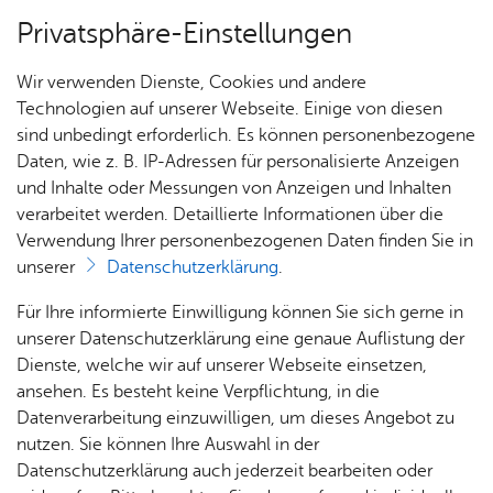
Privatsphäre-Einstellungen
Menü
Wir verwenden Dienste, Cookies und andere
Dienst­leis­tun­gen A–Z
Technologien auf unserer Webseite. Einige von diesen
sind unbedingt erforderlich. Es können personenbezogene
Daten, wie z. B. IP-Adressen für personalisierte Anzeigen
und Inhalte oder Messungen von Anzeigen und Inhalten
Über­sicht Bür­ger & Stadt
Vor­le­sen
verarbeitet werden. Detaillierte Informationen über die
Verwendung Ihrer personenbezogenen Daten finden Sie in
Ad­op­ti­on eines aus­län­di­
unserer
Datenschutzerklärung
.
schen Kin­des - Be­ur­kun­dung
Rat­
Nach­
Jobs
Pla­
Ge­
Für Ihre informierte Einwilligung können Sie sich gerne in
im Ge­bur­ten­re­gis­ter be­an­tra­
haus &
rich­
nen,
sund­
Stel­
unserer Datenschutzerklärung eine genaue Auflistung der
Bür­
ten,
Bauen
heit &
len­an­
Dienste, welche wir auf unserer Webseite einsetzen,
gen
ger­
Vi­de­os
& Um­
So­zia­
ge­bo­te
ansehen. Es besteht keine Verpflichtung, in die
ser­vice
& Bil­
welt
les
Datenverarbeitung einzuwilligen, um dieses Angebot zu
Aus­bil­
der
Rat­
Geo­
Kli­ni­
nutzen. Sie können Ihre Auswahl in der
dung &
häu­ser
Me­di­
da­ten
kum
Datenschutzerklärung auch jederzeit bearbeiten oder
Stu­di­
Wenn Sie ein ausländisches Kind adoptiert haben, können