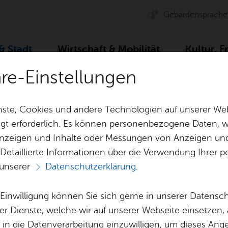
Ge­bär­den­spra­che
 & Stadt
Wirt­schaft & Mo­bi­li­tät
Kul­tur, F
äre-Einstellungen
ser­vice
Dienst­leis­tun­gen A–Z
Ab­gel­tungs­teu­er - Ni
ste, Cookies und andere Technologien auf unserer Web
gt erforderlich. Es können personenbezogene Daten, wi
 Anzeigen und Inhalte oder Messungen von Anzeigen un
& Bil­der
Jobs
Pla­nen, Bau
 Detaillierte Informationen über die Verwendung Ihre
Stel­len­an­ge­bo­te
Geo­da­ten & 
 unserer
Datenschutzerklärung
.
Aus­bil­dung & Stu­di­um
Bau­stel­len & 
Vor­le­sen
Be­ne­fits
Um­welt & Kli
e Einwilligung können Sie sich gerne in unserer Datensc
­teu­er - Nicht­ver
Bauen, Sa­nie­r
er Dienste, welche wir auf unserer Webseite einsetzen,
Bil­dung & Be­treu­ung
Stadt­pla­nung
, in die Datenverarbeitung einzuwilligen, um dieses Ang