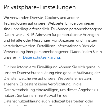
Privatsphäre-Einstellungen
Menü
Wir verwenden Dienste, Cookies und andere
Ämter A–Z
Technologien auf unserer Webseite. Einige von diesen
sind unbedingt erforderlich. Es können personenbezogene
Daten, wie z. B. IP-Adressen für personalisierte Anzeigen
und Inhalte oder Messungen von Anzeigen und Inhalten
Über­sicht Bür­ger & Stadt
Vor­le­sen
verarbeitet werden. Detaillierte Informationen über die
Verwendung Ihrer personenbezogenen Daten finden Sie in
So­zi­al­ge­richt Kon­stanz
unserer
Datenschutzerklärung
.
Rat­
Nach­
Jobs
Pla­
Ge­
Für Ihre informierte Einwilligung können Sie sich gerne in
haus &
rich­
nen,
sund­
Stel­
unserer Datenschutzerklärung eine genaue Auflistung der
Bür­
ten,
Bauen
heit &
len­an­
Dienste, welche wir auf unserer Webseite einsetzen,
Die Sozialgerichtsbarkeit wird durch unabhängige
ger­
Vi­de­os
& Um­
So­zia­
ge­bo­te
ansehen. Es besteht keine Verpflichtung, in die
ser­vice
& Bil­
welt
les
Die Sozialgerichtsbarkeit wird durch
unabhängige
, von
Datenverarbeitung einzuwilligen, um dieses Angebot zu
Aus­bil­
der
den Verwaltungsbehörden getrennte
Gerichte
ausgeübt.
Rat­
Geo­
Kli­ni­
nutzen. Sie können Ihre Auswahl in der
dung &
Die Sozialgerichtsbarkeit ist
zuständig für die
häu­ser
Me­di­
da­ten
kum
Datenschutzerklärung auch jederzeit bearbeiten oder
Stu­di­
Entscheidungen
über
Streitigkeiten
in Angelegenheiten