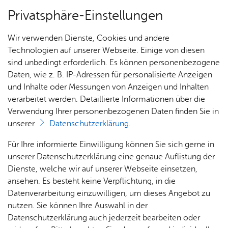
Privatsphäre-Einstellungen
Menü
Wir verwenden Dienste, Cookies und andere
Ämter A–Z
Technologien auf unserer Webseite. Einige von diesen
sind unbedingt erforderlich. Es können personenbezogene
Daten, wie z. B. IP-Adressen für personalisierte Anzeigen
und Inhalte oder Messungen von Anzeigen und Inhalten
Über­sicht Bür­ger & Stadt
Vor­le­sen
verarbeitet werden. Detaillierte Informationen über die
Verwendung Ihrer personenbezogenen Daten finden Sie in
In­dus­trie- und Han­dels­kam­
unserer
Datenschutzerklärung
.
mer Bo­den­see-Ober­schwa­
Rat­
Nach­
Jobs
Pla­
Ge­
Für Ihre informierte Einwilligung können Sie sich gerne in
ben
haus &
rich­
nen,
sund­
Stel­
unserer Datenschutzerklärung eine genaue Auflistung der
Bür­
ten,
Bauen
heit &
len­an­
Dienste, welche wir auf unserer Webseite einsetzen,
ger­
Vi­de­os
& Um­
So­zia­
ge­bo­te
ansehen. Es besteht keine Verpflichtung, in die
ser­vice
& Bil­
welt
les
Datenverarbeitung einzuwilligen, um dieses Angebot zu
Aus­bil­
der
Be­treu­te Dienst­leis­tun­gen u. a.
Rat­
Geo­
Kli­ni­
nutzen. Sie können Ihre Auswahl in der
dung &
häu­ser
Me­di­
da­ten
kum
Datenschutzerklärung auch jederzeit bearbeiten oder
Stu­di­