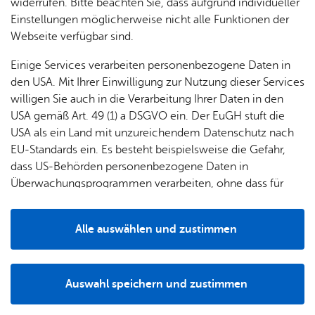
& Orts­
en­in­
& 3D-
widerrufen. Bitte beachten Sie, dass aufgrund individueller
EMAS - Re­gis­trie­rung und Auf­nah­me be­an­tra­gen
um
Ärzte &
ver­
for­ma­
Stadt­
Einstellungen möglicherweise nicht alle Funktionen der
Apo­
Be­ne­
wal­
tio­nen
mo­dell
Webseite verfügbar sind.
Er­laub­nis für Wohn­im­mo­bi­li­en­ver­wal­ter be­an­tra­
the­ken
fits
tun­gen
gen
Öf­
Bau­
Fa­mi­lie
Einige Services verarbeiten personenbezogene Daten in
Ämter
fent­li­
stel­len
& Kin­
den USA. Mit Ihrer Einwilligung zur Nutzung dieser Services
Bil­
A–Z
che
& Um­
der
willigen Sie auch in die Verarbeitung Ihrer Daten in den
dung
Be­
lei­tun­
Diens
USA gemäß Art. 49 (1) a DSGVO ein. Der EuGH stuft die
Se­nio­
& Be­
kannt­
gen
t­leis­
USA als ein Land mit unzureichendem Datenschutz nach
ren
treu­
ma­
tun­gen
Um­
EU-Standards ein. Es besteht beispielsweise die Gefahr,
Adres­sen & An­sprech­part­ner
ung
Woh­
chun­
A–Z
welt &
dass US-Behörden personenbezogene Daten in
nen
gen
Potz­
Kli­ma­
Überwachungsprogrammen verarbeiten, ohne dass für
For­
blitz!
Bar­rie­
Bil­der,
schutz
Europäerinnen und Europäer eine Klagemöglichkeit
mu­la­re
re­frei
Vi­de­os
besteht.
Kin­der­
Bauen,
Sat­
Alle auswählen und zustimmen
leben
& TV
Ihre Be­hör­den­num­mer:
be­
Sa­nie­
zun­
Details
treu­
Pfle­ge
Pres­se
115
ren &
gen
ung
& Un­
Im­mo­
För­
Auswahl speichern und zustimmen
ter­stüt­
bi­li­en
Schu­
Notwendig
Drittanbieter
der­
Aus­
zung
len
Stadt­
pro­
schrei­