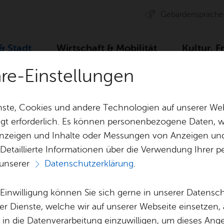
Ge­bär­den­spra­che
 & Stadt
Wirt­schaft & Mo­bi­li­tät
Kul­tur, F
äre-Einstellungen
ser­vice
Ämter A–Z
Ge­sund­heits­amt
ste, Cookies und andere Technologien auf unserer Web
gt erforderlich. Es können personenbezogene Daten, wi
 Anzeigen und Inhalte oder Messungen von Anzeigen un
& Bil­der
Jobs
Pla­nen, Bau
 Detaillierte Informationen über die Verwendung Ihre
Stel­len­an­ge­bo­te
Geo­da­ten & 
 unserer
Datenschutzerklärung
.
Aus­bil­dung & Stu­di­um
Bau­stel­len & 
Vor­le­sen
Be­ne­fits
Um­welt & Kli
e Einwilligung können Sie sich gerne in unserer Datensc
Ge­sund­heits­amt
Bauen, Sa­nie­r
er Dienste, welche wir auf unserer Webseite einsetzen,
Bil­dung & Be­treu­ung
Stadt­pla­nung
, in die Datenverarbeitung einzuwilligen, um dieses Ang