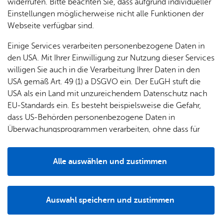
& Orts­
en­in­
& 3D-
widerrufen. Bitte beachten Sie, dass aufgrund individueller
um
Ärzte &
ver­
for­ma­
Stadt­
Einstellungen möglicherweise nicht alle Funktionen der
Apo­
Be­ne­
wal­
tio­nen
mo­dell
Webseite verfügbar sind.
the­ken
fits
tun­gen
Öf­
Bau­
Fa­mi­lie
Einige Services verarbeiten personenbezogene Daten in
Ämter
fent­li­
stel­len
& Kin­
den USA. Mit Ihrer Einwilligung zur Nutzung dieser Services
Bil­
A–Z
che
& Um­
der
willigen Sie auch in die Verarbeitung Ihrer Daten in den
Adres­sen & An­sprech­part­ner
dung
Be­
lei­tun­
Diens
USA gemäß Art. 49 (1) a DSGVO ein. Der EuGH stuft die
Se­nio­
& Be­
kannt­
gen
t­leis­
USA als ein Land mit unzureichendem Datenschutz nach
ren
treu­
ma­
tun­gen
Um­
EU-Standards ein. Es besteht beispielsweise die Gefahr,
ung
Woh­
chun­
A–Z
welt &
dass US-Behörden personenbezogene Daten in
nen
Ihre Be­hör­den­num­mer:
gen
Potz­
Kli­ma­
Überwachungsprogrammen verarbeiten, ohne dass für
For­
115
blitz!
Bar­rie­
Bil­der,
schutz
Europäerinnen und Europäer eine Klagemöglichkeit
mu­la­re
re­frei
Vi­de­os
besteht.
Kin­der­
Bauen,
Sat­
Alle auswählen und zustimmen
leben
& TV
be­
Sa­nie­
zun­
Details
treu­
Pfle­ge
Pres­se
ren &
gen
ung
& Un­
Im­mo­
Aufgabenbereich Schulkindbetreuung
För­
Auswahl speichern und zustimmen
ter­stüt­
bi­li­en
Adenauerplatz 1
Schu­
Notwendig
Drittanbieter
der­
Aus­
zung
88045 Friedrichshafen
len
Stadt­
pro­
schrei­