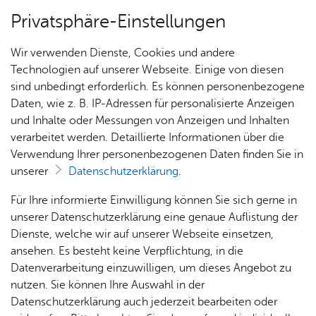
Privatsphäre-Einstellungen
Menü
Wir verwenden Dienste, Cookies und andere
Ämter A–Z
Technologien auf unserer Webseite. Einige von diesen
sind unbedingt erforderlich. Es können personenbezogene
Daten, wie z. B. IP-Adressen für personalisierte Anzeigen
und Inhalte oder Messungen von Anzeigen und Inhalten
Über­sicht Bür­ger & Stadt
Vor­le­sen
verarbeitet werden. Detaillierte Informationen über die
Verwendung Ihrer personenbezogenen Daten finden Sie in
Auf­ga­ben­be­reich Schul­kind­
unserer
Datenschutzerklärung
.
be­treu­ung
Rat­
Nach­
Jobs
Pla­
Ge­
Für Ihre informierte Einwilligung können Sie sich gerne in
haus &
rich­
nen,
sund­
Stel­
unserer Datenschutzerklärung eine genaue Auflistung der
Bür­
ten,
Bauen
heit &
len­an­
Dienste, welche wir auf unserer Webseite einsetzen,
ger­
Vi­de­os
& Um­
So­zia­
ge­bo­te
ansehen. Es besteht keine Verpflichtung, in die
Be­treu­te Dienst­leis­tun­gen u. a.
ser­vice
& Bil­
welt
les
Datenverarbeitung einzuwilligen, um dieses Angebot zu
Aus­bil­
der
Rat­
Geo­
Kli­ni­
nutzen. Sie können Ihre Auswahl in der
dung &
Be­treu­ungs­an­ge­bo­te für Schul­kin­der (Grund­
häu­ser
Me­di­
da­ten
kum
Datenschutzerklärung auch jederzeit bearbeiten oder
Stu­di­
schul­al­ter) - Kind an­mel­den