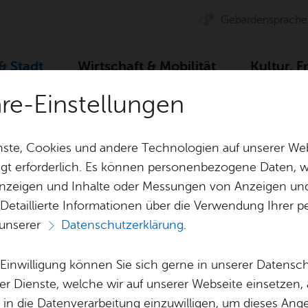
Ge­bär­den­spra­che
 & Stadt
Wirt­schaft & Mo­bi­li­tät
Kul­tur, F
äre-Einstellungen
ser­vice
Ämter A–Z
Ab­tei­lung Woh­nungs­we­sen
ste, Cookies und andere Technologien auf unserer Web
gt erforderlich. Es können personenbezogene Daten, wi
 Anzeigen und Inhalte oder Messungen von Anzeigen un
& Bil­der
Jobs
Pla­nen, Bau
 Detaillierte Informationen über die Verwendung Ihre
Stel­len­an­ge­bo­te
Geo­da­ten & 
 unserer
Datenschutzerklärung
.
Aus­bil­dung & Stu­di­um
Bau­stel­len & 
Vor­le­sen
Be­ne­fits
Um­welt & Kli
e Einwilligung können Sie sich gerne in unserer Datensc
i­lung Woh­nungs­
Bauen, Sa­nie­r
er Dienste, welche wir auf unserer Webseite einsetzen,
Bil­dung & Be­treu­ung
Stadt­pla­nung
, in die Datenverarbeitung einzuwilligen, um dieses Ang