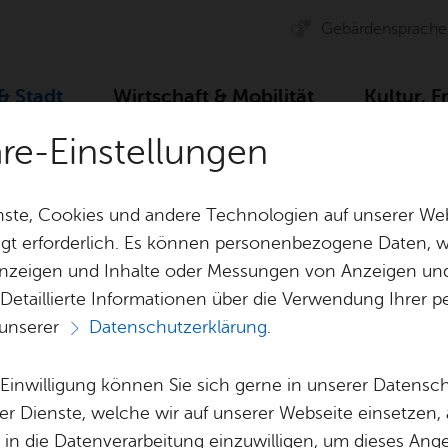
Ge­bär­den­spra­che
 & Stadt
Wirt­schaft & Mo­bi­li­tät
Kul­tur, F
äre-Einstellungen
ser­vice
Ämter A–Z
Ab­tei­lung Feu­er­wehr und Be­v
ste, Cookies und andere Technologien auf unserer Web
gt erforderlich. Es können personenbezogene Daten, wi
 Anzeigen und Inhalte oder Messungen von Anzeigen un
& Bil­der
Jobs
Pla­nen, Bau
 Detaillierte Informationen über die Verwendung Ihre
Stel­len­an­ge­bo­te
Geo­da­ten & 
 unserer
Datenschutzerklärung
.
Aus­bil­dung & Stu­di­um
Bau­stel­len & 
Vor­le­sen
Be­ne­fits
Um­welt & Kli
e Einwilligung können Sie sich gerne in unserer Datensc
ei­lung Feu­er­weh
Bauen, Sa­nie­r
er Dienste, welche wir auf unserer Webseite einsetzen,
Bil­dung & Be­treu­ung
Stadt­pla­nung
, in die Datenverarbeitung einzuwilligen, um dieses Ang