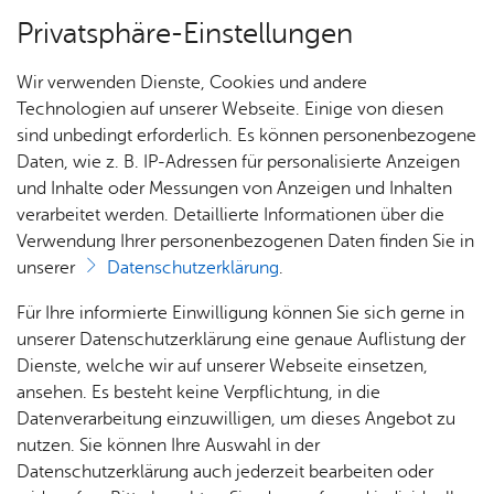
Privatsphäre-Einstellungen
Menü
Wir verwenden Dienste, Cookies und andere
Ämter A–Z
Technologien auf unserer Webseite. Einige von diesen
sind unbedingt erforderlich. Es können personenbezogene
Daten, wie z. B. IP-Adressen für personalisierte Anzeigen
und Inhalte oder Messungen von Anzeigen und Inhalten
Frau S. Thie­mann
Über­sicht Bür­ger & Stadt
verarbeitet werden. Detaillierte Informationen über die
Verwendung Ihrer personenbezogenen Daten finden Sie in
unserer
Datenschutzerklärung
.
Sachgebietsleiterin Dezentrale Jugendtreffs
Rat­
Nach­
Jobs
Pla­
Ge­
Für Ihre informierte Einwilligung können Sie sich gerne in
haus &
rich­
nen,
sund­
Stel­
unserer Datenschutzerklärung eine genaue Auflistung der
Bür­
ten,
Bauen
heit &
len­an­
Dienste, welche wir auf unserer Webseite einsetzen,
ger­
Vi­de­os
& Um­
So­zia­
ge­bo­te
ansehen. Es besteht keine Verpflichtung, in die
ser­vice
& Bil­
welt
les
Datenverarbeitung einzuwilligen, um dieses Angebot zu
Aus­bil­
Kon­takt
der
Rat­
Geo­
Kli­ni­
nutzen. Sie können Ihre Auswahl in der
dung &
Tel. +49 7541 203 53114
häu­ser
Me­di­
da­ten
kum
Datenschutzerklärung auch jederzeit bearbeiten oder
Stu­di­
s.­‍­thiemann@­‍­fried‍richs­‍­hafen.de