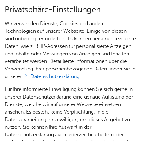
Privatsphäre-Einstellungen
Menü
Wir verwenden Dienste, Cookies und andere
Ämter A–Z
Technologien auf unserer Webseite. Einige von diesen
sind unbedingt erforderlich. Es können personenbezogene
Daten, wie z. B. IP-Adressen für personalisierte Anzeigen
und Inhalte oder Messungen von Anzeigen und Inhalten
Frau S. Mol­nar
Über­sicht Bür­ger & Stadt
verarbeitet werden. Detaillierte Informationen über die
Verwendung Ihrer personenbezogenen Daten finden Sie in
unserer
Datenschutzerklärung
.
Abteilungsleiterin Stadtkasse
Rat­
Nach­
Jobs
Pla­
Ge­
Für Ihre informierte Einwilligung können Sie sich gerne in
haus &
rich­
nen,
sund­
Stel­
unserer Datenschutzerklärung eine genaue Auflistung der
Bür­
ten,
Bauen
heit &
len­an­
Dienste, welche wir auf unserer Webseite einsetzen,
ger­
Vi­de­os
& Um­
So­zia­
ge­bo­te
ansehen. Es besteht keine Verpflichtung, in die
ser­vice
& Bil­
welt
les
Datenverarbeitung einzuwilligen, um dieses Angebot zu
Aus­bil­
Kon­takt
der
Rat­
Geo­
Kli­ni­
nutzen. Sie können Ihre Auswahl in der
dung &
Ver­wal­tungs­ge­bäu­de Schanz­stra­ße 5
häu­ser
Me­di­
da­ten
kum
Datenschutzerklärung auch jederzeit bearbeiten oder
Stu­di­
Raum 1.080