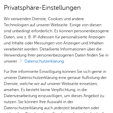
Privatsphäre-Einstellungen
Menü
Wir verwenden Dienste, Cookies und andere
Ämter A–Z
Technologien auf unserer Webseite. Einige von diesen
sind unbedingt erforderlich. Es können personenbezogene
Daten, wie z. B. IP-Adressen für personalisierte Anzeigen
und Inhalte oder Messungen von Anzeigen und Inhalten
Frau K. Bit­ter
Über­sicht Bür­ger & Stadt
verarbeitet werden. Detaillierte Informationen über die
Verwendung Ihrer personenbezogenen Daten finden Sie in
unserer
Datenschutzerklärung
.
Rat­
Nach­
Jobs
Pla­
Ge­
Be­treu­te Dienst­leis­tun­gen u. a.
Für Ihre informierte Einwilligung können Sie sich gerne in
haus &
rich­
nen,
sund­
Stel­
unserer Datenschutzerklärung eine genaue Auflistung der
Bür­
ten,
Bauen
heit &
len­an­
Dienste, welche wir auf unserer Webseite einsetzen,
Vor­kaufs­recht der Ge­mein­de - Ne­ga­tiv­zeug­nis
ger­
Vi­de­os
& Um­
So­zia­
ge­bo­te
ansehen. Es besteht keine Verpflichtung, in die
be­an­tra­gen
ser­vice
& Bil­
welt
les
Datenverarbeitung einzuwilligen, um dieses Angebot zu
Aus­bil­
der
Rat­
Geo­
Kli­ni­
nutzen. Sie können Ihre Auswahl in der
dung &
häu­ser
Me­di­
da­ten
kum
Datenschutzerklärung auch jederzeit bearbeiten oder
Stu­di­