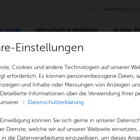
Ge­bär­den­spra­che
 & Stadt
Wirt­schaft & Mo­bi­li­tät
Kul­tur, F
äre-Einstellungen
ser­vice
Ämter A–Z
Mit­ar­bei­ter: Herr J. Bald­auf
ste, Cookies und andere Technologien auf unserer Web
gt erforderlich. Es können personenbezogene Daten, wi
 Anzeigen und Inhalte oder Messungen von Anzeigen un
& Bil­der
Jobs
Pla­nen, Bau
 Detaillierte Informationen über die Verwendung Ihre
Stel­len­an­ge­bo­te
Geo­da­ten & 
 unserer
Datenschutzerklärung
.
Herr J. Bald­auf
Aus­bil­dung & Stu­di­um
Bau­stel­len & 
Be­ne­fits
Um­welt & Kli
e Einwilligung können Sie sich gerne in unserer Datensc
Bauen, Sa­nie­r
er Dienste, welche wir auf unserer Webseite einsetzen,
Bil­dung & Be­treu­ung
Stadt­pla­nung
, in die Datenverarbeitung einzuwilligen, um dieses Ang
Buchhaltung und Zahlungsverkehr