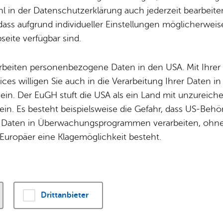
eißt mitbestim
Potz­blitz!
Städ­ti­sche B
 in der Datenschutzerklärung auch jederzeit bearbeite
Ver­ga­ben
Kin­der­be­treu­ung
dass aufgrund individueller Einstellungen möglicherweise
Zukunft gestalten
eite verfügbar sind.
Schu­len
Die Stadt
Of­fe­ne Kin­der- & Ju­gend­ar­beit
Zah­len, Daten
arbeiten personenbezogene Daten in den USA. Mit Ihrer 
Bi­blio­the­ken
Se­hens­wür­dig
ices willigen Sie auch in die Verarbeitung Ihrer Daten 
Fort- & Wei­ter­bil­dung
Zep­pe­lin
Liebe Bürgerin, lieber Bürger,
 ein. Der EuGH stuft die USA als ein Land mit unzurei
Mu­sik­schu­le
Ort­schaf­ten
in. Es besteht beispielsweise die Gefahr, dass US-Beh
Stadt­ar­chiv &
Stadt­tei­le & Q
Daten in Überwachungsprogrammen verarbeiten, ohne 
Bo­den­see­bi­blio­thek
Für Hun­de­hal­
Europäer eine Klagemöglichkeit besteht.
am Sonntag, 8. März 2026
Di­gi­ta­li­sie­rung
mehr als nur ein Kreuz au
Stimmzettel: Baden-Würt
einen neuen Landtag – und
Drittanbieter
entscheiden mit, welche
Bundesland in den komme