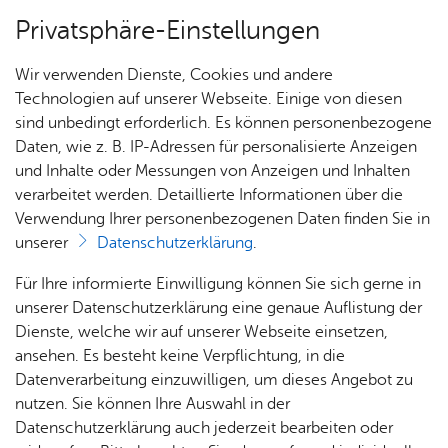
Privatsphäre-Einstellungen
Menü
Wir verwenden Dienste, Cookies und andere
Alle Nach­rich­ten
Technologien auf unserer Webseite. Einige von diesen
sind unbedingt erforderlich. Es können personenbezogene
Daten, wie z. B. IP-Adressen für personalisierte Anzeigen
und Inhalte oder Messungen von Anzeigen und Inhalten
Über­sicht Bür­ger & Stadt
Vor­le­sen
verarbeitet werden. Detaillierte Informationen über die
Verwendung Ihrer personenbezogenen Daten finden Sie in
Mitt­woch, 06. De­zem­ber 2023
unserer
Datenschutzerklärung
.
Ka­te­go­rie:
Bau­maß­nah­men
,
Me­di­en­in­for­ma­tio­nen
Rat­
Nach­
Jobs
Pla­
Ge­
Spatenstich Kinderhaus
Für Ihre informierte Einwilligung können Sie sich gerne in
haus &
rich­
nen,
sund­
Stel­
unserer Datenschutzerklärung eine genaue Auflistung der
Habakuk
Bür­
ten,
Bauen
heit &
len­an­
Dienste, welche wir auf unserer Webseite einsetzen,
ger­
Vi­de­os
& Um­
So­zia­
ge­bo­te
ansehen. Es besteht keine Verpflichtung, in die
ser­vice
& Bil­
welt
les
Datenverarbeitung einzuwilligen, um dieses Angebot zu
Das neue Kinderhaus Habakuk im Stadtteil
Aus­bil­
der
Rat­
Geo­
Kli­ni­
nutzen. Sie können Ihre Auswahl in der
Kitzenwiese bietet voraussichtlich ab Herbst
dung &
häu­ser
Me­di­
da­ten
kum
Datenschutzerklärung auch jederzeit bearbeiten oder
2025 Platz für 155 Kinder in acht Gruppen. Die
Stu­di­