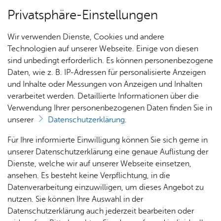
Privatsphäre-Einstellungen
Menü
Wir verwenden Dienste, Cookies und andere
Alle Nach­rich­ten
Technologien auf unserer Webseite. Einige von diesen
sind unbedingt erforderlich. Es können personenbezogene
Daten, wie z. B. IP-Adressen für personalisierte Anzeigen
und Inhalte oder Messungen von Anzeigen und Inhalten
Über­sicht Bür­ger & Stadt
Vor­le­sen
verarbeitet werden. Detaillierte Informationen über die
Verwendung Ihrer personenbezogenen Daten finden Sie in
Diens­tag, 24. Juni 2025
unserer
Datenschutzerklärung
.
Ka­te­go­rie:
Fisch­bach
,
Me­di­en­in­for­ma­tio­nen
,
Ort­
schaft Ai­lin­gen
,
Ort­schaft Et­ten­kirch
,
Ort­schaft
Rat­
Nach­
Jobs
Pla­
Ge­
Für Ihre informierte Einwilligung können Sie sich gerne in
haus &
rich­
nen,
sund­
Kluft­ern
,
Ort­schaft Ra­de­rach
Stel­
unserer Datenschutzerklärung eine genaue Auflistung der
Bür­
ten,
Bauen
heit &
Neue Polizeiverordnung tritt
len­an­
Dienste, welche wir auf unserer Webseite einsetzen,
ger­
Vi­de­os
& Um­
So­zia­
ge­bo­te
ansehen. Es besteht keine Verpflichtung, in die
zum 1. Juli in Kraft
ser­vice
& Bil­
welt
les
Datenverarbeitung einzuwilligen, um dieses Angebot zu
Aus­bil­
der
Rat­
Geo­
Kli­ni­
nutzen. Sie können Ihre Auswahl in der
dung &
häu­ser
Me­di­
da­ten
kum
Datenschutzerklärung auch jederzeit bearbeiten oder
Der Gemeinderat hat in seiner Sitzung am 23.
Stu­di­