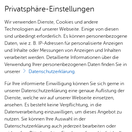
Privatsphäre-Einstellungen
Menü
Wir verwenden Dienste, Cookies und andere
Alle Nach­rich­ten
Technologien auf unserer Webseite. Einige von diesen
sind unbedingt erforderlich. Es können personenbezogene
Daten, wie z. B. IP-Adressen für personalisierte Anzeigen
und Inhalte oder Messungen von Anzeigen und Inhalten
Über­sicht Bür­ger & Stadt
Vor­le­sen
verarbeitet werden. Detaillierte Informationen über die
Verwendung Ihrer personenbezogenen Daten finden Sie in
Don­ners­tag, 02. April 2026
unserer
Datenschutzerklärung
.
Ka­te­go­rie:
Bar­rie­re­frei­heit
,
Bau­stel­len & Um­lei­tun­
gen
,
Me­di­en­in­for­ma­tio­nen
,
Ver­kehr & Mo­bi­li­tät
Rat­
Nach­
Jobs
Pla­
Ge­
Für Ihre informierte Einwilligung können Sie sich gerne in
haus &
rich­
nen,
sund­
Neue Ampelanlagen bei
Stel­
unserer Datenschutzerklärung eine genaue Auflistung der
Bür­
ten,
Bauen
heit &
len­an­
Dienste, welche wir auf unserer Webseite einsetzen,
Rolls-Royce vor Werk 1
ger­
Vi­de­os
& Um­
So­zia­
ge­bo­te
ansehen. Es besteht keine Verpflichtung, in die
ser­vice
& Bil­
welt
les
Datenverarbeitung einzuwilligen, um dieses Angebot zu
Aus­bil­
der
Rat­
Geo­
Kli­ni­
nutzen. Sie können Ihre Auswahl in der
Die Baustelle fällt auf, auch wenn der Verkehr
dung &
häu­ser
Me­di­
da­ten
kum
Datenschutzerklärung auch jederzeit bearbeiten oder
dank seitlicher Absperrungen und
Stu­di­