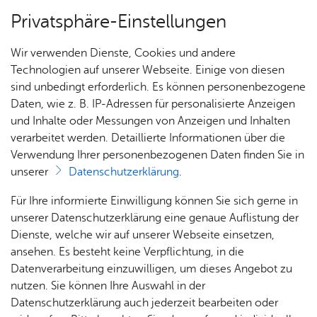
Privatsphäre-Einstellungen
Menü
Wir verwenden Dienste, Cookies und andere
Alle Nach­rich­ten
Technologien auf unserer Webseite. Einige von diesen
sind unbedingt erforderlich. Es können personenbezogene
Daten, wie z. B. IP-Adressen für personalisierte Anzeigen
und Inhalte oder Messungen von Anzeigen und Inhalten
Über­sicht Bür­ger & Stadt
Vor­le­sen
verarbeitet werden. Detaillierte Informationen über die
Verwendung Ihrer personenbezogenen Daten finden Sie in
Frei­tag, 22. Mai 2026
unserer
Datenschutzerklärung
.
Ka­te­go­rie:
Ober­bür­ger­meis­ter
Rat­
Nach­
Jobs
Pla­
Ge­
Karl-Olga-Park – für die
Für Ihre informierte Einwilligung können Sie sich gerne in
haus &
rich­
nen,
sund­
Stel­
unserer Datenschutzerklärung eine genaue Auflistung der
Menschen
Bür­
ten,
Bauen
heit &
len­an­
Dienste, welche wir auf unserer Webseite einsetzen,
ger­
Vi­de­os
& Um­
So­zia­
ge­bo­te
ansehen. Es besteht keine Verpflichtung, in die
ser­vice
& Bil­
welt
les
Datenverarbeitung einzuwilligen, um dieses Angebot zu
Oberbürgermeister Simon Blümcke
Aus­bil­
der
Rat­
Geo­
Kli­ni­
nutzen. Sie können Ihre Auswahl in der
dung &
häu­ser
Me­di­
da­ten
kum
Datenschutzerklärung auch jederzeit bearbeiten oder
Stu­di­