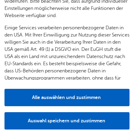
& Orts­
en­in­
& 3D-
widerrufen. Bitte beachten Sie, dass aufgrund individueller
um
Ärzte &
ver­
for­ma­
Stadt­
Einstellungen möglicherweise nicht alle Funktionen der
Apo­
Be­ne­
wal­
tio­nen
mo­dell
Webseite verfügbar sind.
the­ken
fits
tun­gen
Öf­
Bau­
Fa­mi­lie
Einige Services verarbeiten personenbezogene Daten in
Ämter
fent­li­
stel­len
& Kin­
den USA. Mit Ihrer Einwilligung zur Nutzung dieser Services
Bil­
A–Z
che
& Um­
der
willigen Sie auch in die Verarbeitung Ihrer Daten in den
dung
Be­
lei­tun­
Diens
USA gemäß Art. 49 (1) a DSGVO ein. Der EuGH stuft die
Se­nio­
& Be­
kannt­
gen
t­leis­
USA als ein Land mit unzureichendem Datenschutz nach
ren
treu­
ma­
tun­gen
Um­
EU-Standards ein. Es besteht beispielsweise die Gefahr,
ung
Woh­
chun­
A–Z
welt &
dass US-Behörden personenbezogene Daten in
nen
Ober­bür­ger­meis­ter Simon Blüm­cke
gen
Potz­
Kli­ma­
Überwachungsprogrammen verarbeiten, ohne dass für
For­
blitz!
Bar­rie­
Bil­der,
schutz
Liebe Häflerin, lieber Häfler,
Europäerinnen und Europäer eine Klagemöglichkeit
mu­la­re
re­frei
Vi­de­os
seit vielen Jahren beschäftigen sich Gemeinderat und
besteht.
Kin­der­
Bauen,
Sat­
Alle auswählen und zustimmen
leben
& TV
Verwaltung immer wieder mit der Zukunft unseres
be­
Sa­nie­
zun­
Details
Pflegeheims Karl-Olga-Haus und dem umliegenden Areal.
treu­
Pfle­ge
Pres­se
ren &
gen
Jetzt soll ein Knopf an die Sache – und zwar ganz nach
ung
& Un­
Im­mo­
För­
dem Motto: Das Bessere ist des Guten Feind.
Auswahl speichern und zustimmen
ter­stüt­
bi­li­en
Schu­
Notwendig
Drittanbieter
der­
Aus­
zung
len
Stadt­
Denn alle bisherigen Überlegungen haben sich als nicht
pro­
schrei­