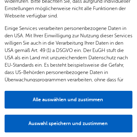
& Orts­
en­in­
& 3D-
widerrufen. Bitte beachten Sie, dass aufgrund individueller
In seiner Sitzung stimmte der Gemeinderat dem
um
Ärzte &
ver­
for­ma­
Stadt­
Einstellungen möglicherweise nicht alle Funktionen der
Apo­
vorhabenbezogenen Bebauungsplan für den
Be­ne­
wal­
tio­nen
mo­dell
Webseite verfügbar sind.
the­ken
Neubau der Kirche und der Gemeinderäume in
fits
tun­gen
Öf­
Bau­
Jettenhausen zu.
Fa­mi­lie
Einige Services verarbeiten personenbezogene Daten in
Ämter
fent­li­
stel­len
& Kin­
den USA. Mit Ihrer Einwilligung zur Nutzung dieser Services
Bil­
A–Z
che
& Um­
der
willigen Sie auch in die Verarbeitung Ihrer Daten in den
dung
Be­
lei­tun­
Diens
USA gemäß Art. 49 (1) a DSGVO ein. Der EuGH stuft die
Die Katholische Kirchengemeinde St. Maria Jettenhausen
Se­nio­
& Be­
kannt­
gen
t­leis­
USA als ein Land mit unzureichendem Datenschutz nach
und Zum Guten Hirten beabsichtigen, auf dem Flurstück
ren
treu­
ma­
tun­gen
Um­
EU-Standards ein. Es besteht beispielsweise die Gefahr,
Nr. 401 eine neue Pfarrkirche sowie Gemeinderäume zu
ung
Woh­
chun­
A–Z
welt &
dass US-Behörden personenbezogene Daten in
errichten. Die bestehende Kirche, mit Ausnahme des
nen
gen
Potz­
Kli­ma­
Überwachungsprogrammen verarbeiten, ohne dass für
Glockenturms, sollen im Zuge der Baumaßnahme
For­
blitz!
Bar­rie­
Bil­der,
schutz
Europäerinnen und Europäer eine Klagemöglichkeit
abgerissen werden.
mu­la­re
re­frei
Vi­de­os
besteht.
Kin­der­
Bauen,
Sat­
Alle auswählen und zustimmen
leben
Im Juli 2023 wurde ein nicht offener Planungswettbewerb
& TV
be­
Sa­nie­
zun­
Details
für Hoch- und Freiraumplanung mit zwölf Teilnehmern
treu­
Pfle­ge
Pres­se
ren &
gen
ausgelobt. Nach Beratung und Zustimmung durch den
ung
& Un­
Im­mo­
För­
Ausschuss Planen, Bauen und Umwelt am 11. Juli 2023
Auswahl speichern und zustimmen
ter­stüt­
bi­li­en
Schu­
Notwendig
Drittanbieter
der­
Aus­
erfolgte die Entscheidung des Preisgerichts am 1. März
zung
len
Stadt­
pro­
schrei­
2024.