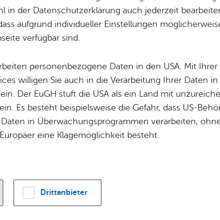
n­kirch
,
Ort­schaft Kluft­ern
,
Ort­schaft Ra­de­rach
,
Se­n
Potz­blitz!
Städ­ti­sche B
 in der Datenschutzerklärung auch jederzeit bearbeite
Ver­ga­ben
lefon: Mehr Sich
Kin­der­be­treu­ung
dass aufgrund individueller Einstellungen möglicherweise
eite verfügbar sind.
Schu­len
Die Stadt
em Nachhausew
Of­fe­ne Kin­der- & Ju­gend­ar­beit
Zah­len, Daten
arbeiten personenbezogene Daten in den USA. Mit Ihrer 
Bi­blio­the­ken
Se­hens­wür­dig
ices willigen Sie auch in die Verarbeitung Ihrer Daten 
Fort- & Wei­ter­bil­dung
Zep­pe­lin
 ein. Der EuGH stuft die USA als ein Land mit unzurei
Mu­sik­schu­le
Ort­schaf­ten
 die Situation: Auf dem Nachhauseweg – von ei
in. Es besteht beispielsweise die Gefahr, dass US-Beh
Stadt­ar­chiv &
Stadt­tei­le & Q
der der Arbeit – stellt sich plötzlich ein mulmig
Daten in Überwachungsprogrammen verarbeiten, ohne 
Bo­den­see­bi­blio­thek
Für Hun­de­hal­
Europäer eine Klagemöglichkeit besteht.
unkeln empfinden viele ihren Heimweg als unsi
Di­gi­ta­li­sie­rung
„Sicherheit ist ein Grundbe
Drittanbieter
Menschen. Dabei spielt da