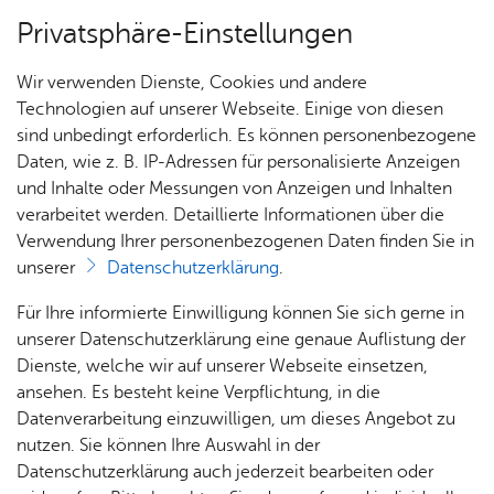
Privatsphäre-Einstellungen
Menü
Wir verwenden Dienste, Cookies und andere
Alle Nach­rich­ten
Technologien auf unserer Webseite. Einige von diesen
sind unbedingt erforderlich. Es können personenbezogene
Daten, wie z. B. IP-Adressen für personalisierte Anzeigen
und Inhalte oder Messungen von Anzeigen und Inhalten
Über­sicht Bür­ger & Stadt
Vor­le­sen
verarbeitet werden. Detaillierte Informationen über die
Verwendung Ihrer personenbezogenen Daten finden Sie in
Diens­tag, 09. De­zem­ber 2025
unserer
Datenschutzerklärung
.
Ka­te­go­rie:
Fisch­bach
,
Me­di­en­in­for­ma­tio­nen
,
Ort­
schaft Ai­lin­gen
,
Ort­schaft Et­ten­kirch
,
Ort­schaft
Rat­
Nach­
Jobs
Pla­
Ge­
Für Ihre informierte Einwilligung können Sie sich gerne in
haus &
rich­
nen,
sund­
Kluft­ern
,
Ort­schaft Ra­de­rach
,
Stadt­pla­nung & Stadt­
Stel­
unserer Datenschutzerklärung eine genaue Auflistung der
Bür­
ten,
Bauen
heit &
ent­wick­lung
len­an­
Dienste, welche wir auf unserer Webseite einsetzen,
ger­
Vi­de­os
& Um­
So­zia­
Sanierung des
ge­bo­te
ansehen. Es besteht keine Verpflichtung, in die
ser­vice
& Bil­
welt
les
Datenverarbeitung einzuwilligen, um dieses Angebot zu
Aus­bil­
Zukunftsquartiers
der
Rat­
Geo­
Kli­ni­
nutzen. Sie können Ihre Auswahl in der
dung &
häu­ser
Me­di­
Fallenbrunnen
da­ten
kum
Datenschutzerklärung auch jederzeit bearbeiten oder
Stu­di­