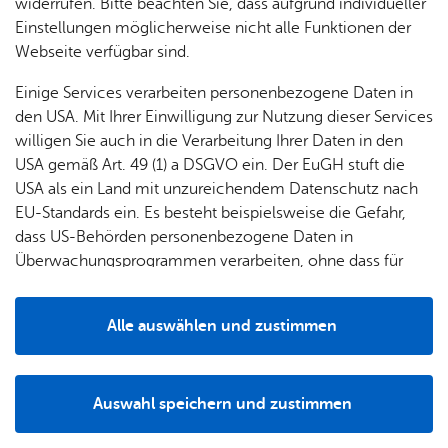
& Orts­
en­in­
& 3D-
widerrufen. Bitte beachten Sie, dass aufgrund individueller
um
Ärzte &
ver­
for­ma­
Stadt­
Einstellungen möglicherweise nicht alle Funktionen der
Apo­
Be­ne­
Der Gemeinderat der Stadt Friedrichshafen hat in
wal­
tio­nen
mo­dell
Webseite verfügbar sind.
the­ken
fits
seiner Sitzung am 8. Dezember der
tun­gen
Öf­
Bau­
Fa­mi­lie
Einige Services verarbeiten personenbezogene Daten in
städtebaulichen Erneuerung des künftigen
Ämter
fent­li­
stel­len
& Kin­
den USA. Mit Ihrer Einwilligung zur Nutzung dieser Services
„Zukunftsquartiers Fallenbrunnen“ als
Bil­
A–Z
che
& Um­
der
willigen Sie auch in die Verarbeitung Ihrer Daten in den
Sanierungsgebiet zugestimmt.
dung
Be­
lei­tun­
Diens
USA gemäß Art. 49 (1) a DSGVO ein. Der EuGH stuft die
Se­nio­
& Be­
kannt­
gen
t­leis­
USA als ein Land mit unzureichendem Datenschutz nach
ren
treu­
ma­
tun­gen
Um­
EU-Standards ein. Es besteht beispielsweise die Gefahr,
ung
Woh­
chun­
A–Z
welt &
dass US-Behörden personenbezogene Daten in
nen
gen
Potz­
Kli­ma­
Überwachungsprogrammen verarbeiten, ohne dass für
For­
blitz!
Bar­rie­
Bil­der,
schutz
Europäerinnen und Europäer eine Klagemöglichkeit
mu­la­re
re­frei
Vi­de­os
besteht.
Kin­der­
Bauen,
Sat­
Alle auswählen und zustimmen
leben
& TV
be­
Sa­nie­
zun­
Details
treu­
Pfle­ge
Pres­se
ren &
gen
ung
& Un­
Im­mo­
För­
Auswahl speichern und zustimmen
ter­stüt­
bi­li­en
Schu­
Notwendig
Drittanbieter
der­
Aus­
zung
len
Stadt­
pro­
schrei­