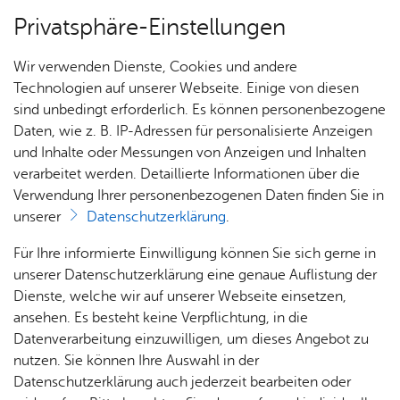
Privatsphäre-Einstellungen
Menü
Wir verwenden Dienste, Cookies und andere
Alle Nach­rich­ten
Technologien auf unserer Webseite. Einige von diesen
sind unbedingt erforderlich. Es können personenbezogene
Daten, wie z. B. IP-Adressen für personalisierte Anzeigen
und Inhalte oder Messungen von Anzeigen und Inhalten
Über­sicht Bür­ger & Stadt
Vor­le­sen
verarbeitet werden. Detaillierte Informationen über die
Verwendung Ihrer personenbezogenen Daten finden Sie in
Frei­tag, 11. April 2025
unserer
Datenschutzerklärung
.
Ka­te­go­rie:
Ober­bür­ger­meis­ter
Rat­
Nach­
Jobs
Pla­
Ge­
Friedrichshafen ist sportlich
Für Ihre informierte Einwilligung können Sie sich gerne in
haus &
rich­
nen,
sund­
Stel­
unserer Datenschutzerklärung eine genaue Auflistung der
Bür­
ten,
Bauen
heit &
len­an­
Dienste, welche wir auf unserer Webseite einsetzen,
Oberbürgermeister Simon Blümcke
ger­
Vi­de­os
& Um­
So­zia­
ge­bo­te
ansehen. Es besteht keine Verpflichtung, in die
ser­vice
& Bil­
welt
les
Datenverarbeitung einzuwilligen, um dieses Angebot zu
Aus­bil­
der
Rat­
Geo­
Kli­ni­
nutzen. Sie können Ihre Auswahl in der
dung &
häu­ser
Me­di­
da­ten
kum
Datenschutzerklärung auch jederzeit bearbeiten oder
Stu­di­