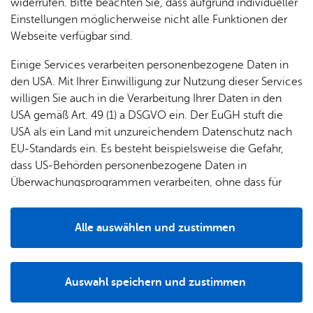
& Orts­
en­in­
& 3D-
widerrufen. Bitte beachten Sie, dass aufgrund individueller
um
Ärzte &
ver­
for­ma­
Stadt­
Einstellungen möglicherweise nicht alle Funktionen der
Apo­
Be­ne­
wal­
tio­nen
mo­dell
Webseite verfügbar sind.
the­ken
fits
tun­gen
Öf­
Bau­
Fa­mi­lie
Einige Services verarbeiten personenbezogene Daten in
Ämter
fent­li­
stel­len
& Kin­
den USA. Mit Ihrer Einwilligung zur Nutzung dieser Services
Bil­
A–Z
che
& Um­
der
willigen Sie auch in die Verarbeitung Ihrer Daten in den
dung
Be­
lei­tun­
Diens
USA gemäß Art. 49 (1) a DSGVO ein. Der EuGH stuft die
Se­nio­
& Be­
kannt­
gen
t­leis­
USA als ein Land mit unzureichendem Datenschutz nach
ren
treu­
ma­
tun­gen
Um­
EU-Standards ein. Es besteht beispielsweise die Gefahr,
ung
Woh­
chun­
A–Z
welt &
dass US-Behörden personenbezogene Daten in
nen
gen
Potz­
Kli­ma­
Überwachungsprogrammen verarbeiten, ohne dass für
For­
blitz!
Bar­rie­
Bil­der,
schutz
Europäerinnen und Europäer eine Klagemöglichkeit
mu­la­re
Ober­bür­ger­meis­ter Simon Blüm­cke
re­frei
Vi­de­os
besteht.
Kin­der­
Bauen,
Sat­
Alle auswählen und zustimmen
leben
& TV
be­
jetzt heißt es wieder: Badehose an, Sonnencreme raus –
Sa­nie­
zun­
Details
treu­
Pfle­ge
das Strandbad Friedrichshafen und das Wellenfreibad
Pres­se
ren &
gen
ung
& Un­
Ailingen starten am Samstag, 17. Mai in die Saison. Das
Im­mo­
För­
Auswahl speichern und zustimmen
ter­stüt­
Frei- und Seebad Fischbach hat bereits seit einigen Tagen
bi­li­en
Schu­
Notwendig
Drittanbieter
der­
Aus­
zung
offen.
len
Stadt­
pro­
schrei­