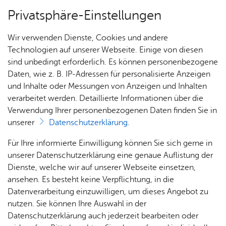
Privatsphäre-Einstellungen
Menü
Wir verwenden Dienste, Cookies und andere
Alle Nach­rich­ten
Technologien auf unserer Webseite. Einige von diesen
sind unbedingt erforderlich. Es können personenbezogene
Daten, wie z. B. IP-Adressen für personalisierte Anzeigen
und Inhalte oder Messungen von Anzeigen und Inhalten
Über­sicht Bür­ger & Stadt
Vor­le­sen
verarbeitet werden. Detaillierte Informationen über die
Verwendung Ihrer personenbezogenen Daten finden Sie in
Don­ners­tag, 15. Mai 2025
unserer
Datenschutzerklärung
.
Ka­te­go­rie:
Fisch­bach
,
Me­di­en­in­for­ma­tio­nen
,
Ober­
bür­ger­meis­ter
,
Ort­schaft Ai­lin­gen
,
Ort­schaft Et­ten­
Rat­
Nach­
Jobs
Pla­
Ge­
Für Ihre informierte Einwilligung können Sie sich gerne in
haus &
rich­
nen,
sund­
kirch
,
Ort­schaft Kluft­ern
,
Ort­schaft Ra­de­rach
Stel­
unserer Datenschutzerklärung eine genaue Auflistung der
Bür­
ten,
Bauen
heit &
Endlich wieder Badespaß –
len­an­
Dienste, welche wir auf unserer Webseite einsetzen,
ger­
Vi­de­os
& Um­
So­zia­
ge­bo­te
ansehen. Es besteht keine Verpflichtung, in die
Freibäder starten
ser­vice
& Bil­
welt
les
Datenverarbeitung einzuwilligen, um dieses Angebot zu
Aus­bil­
der
Rat­
Geo­
Kli­ni­
nutzen. Sie können Ihre Auswahl in der
dung &
häu­ser
Me­di­
da­ten
kum
Datenschutzerklärung auch jederzeit bearbeiten oder
Liebe Häflerin, lieber Häfler,
Stu­di­