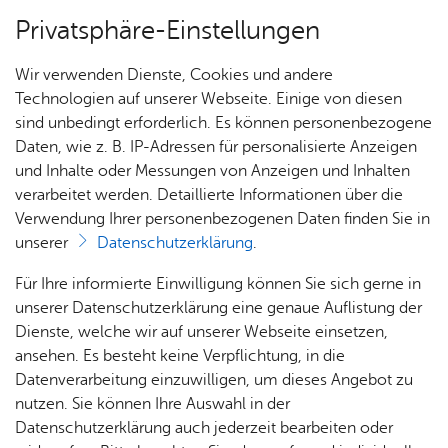
Privatsphäre-Einstellungen
Menü
Wir verwenden Dienste, Cookies und andere
Stadt­plan
Technologien auf unserer Webseite. Einige von diesen
sind unbedingt erforderlich. Es können personenbezogene
Daten, wie z. B. IP-Adressen für personalisierte Anzeigen
und Inhalte oder Messungen von Anzeigen und Inhalten
Deut­scher Kin­der­schutz­bund
Über­sicht Bür­ger & Stadt
verarbeitet werden. Detaillierte Informationen über die
Orts­ver­band Fried­richs­ha­fen
Verwendung Ihrer personenbezogenen Daten finden Sie in
unserer
Datenschutzerklärung
.
e. V.
Rat­
Nach­
Jobs
Pla­
Ge­
Für Ihre informierte Einwilligung können Sie sich gerne in
haus &
rich­
nen,
sund­
Stel­
unserer Datenschutzerklärung eine genaue Auflistung der
Vor­le­sen
Bür­
ten,
Bauen
heit &
len­an­
Dienste, welche wir auf unserer Webseite einsetzen,
ger­
Vi­de­os
& Um­
So­zia­
ge­bo­te
ansehen. Es besteht keine Verpflichtung, in die
ser­vice
& Bil­
welt
les
Datenverarbeitung einzuwilligen, um dieses Angebot zu
Aus­bil­
der
Rat­
Geo­
Kli­ni­
nutzen. Sie können Ihre Auswahl in der
dung &
häu­ser
Me­di­
da­ten
kum
Datenschutzerklärung auch jederzeit bearbeiten oder
Stu­di­