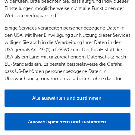
& Orts­
en­in­
& 3D-
widerrufen. Bitte beachten Sie, dass aufgrund individueller
um
Ärzte &
ver­
for­ma­
Stadt­
Einstellungen möglicherweise nicht alle Funktionen der
Apo­
Be­ne­
wal­
tio­nen
mo­dell
Webseite verfügbar sind.
the­ken
Kon­takt
fits
tun­gen
Öf­
Bau­
Fa­mi­lie
Einige Services verarbeiten personenbezogene Daten in
Ämter
fent­li­
stel­len
& Kin­
den USA. Mit Ihrer Einwilligung zur Nutzung dieser Services
Bil­
A–Z
che
& Um­
Deut­scher Kin­der­schutz­bund Orts­ver­band Fried­richs­ha­
der
willigen Sie auch in die Verarbeitung Ihrer Daten in den
dung
Be­
lei­tun­
fen e. V.
Diens
USA gemäß Art. 49 (1) a DSGVO ein. Der EuGH stuft die
Se­nio­
& Be­
kannt­
gen
Schanz­str. 19
t­leis­
USA als ein Land mit unzureichendem Datenschutz nach
ren
treu­
ma­
88045
Fried­richs­ha­fen
tun­gen
Um­
EU-Standards ein. Es besteht beispielsweise die Gefahr,
ung
Woh­
chun­
Zur Web­site
A–Z
welt &
dass US-Behörden personenbezogene Daten in
nen
gen
Potz­
Rou­ten­pla­ner star­ten
Kli­ma­
Überwachungsprogrammen verarbeiten, ohne dass für
For­
blitz!
Bar­rie­
Bil­der,
schutz
Europäerinnen und Europäer eine Klagemöglichkeit
mu­la­re
re­frei
Vi­de­os
besteht.
Kin­der­
Bauen,
Sat­
Alle auswählen und zustimmen
leben
& TV
be­
Sa­nie­
zun­
Details
treu­
Pfle­ge
Pres­se
ren &
gen
ung
& Un­
Im­mo­
För­
Auswahl speichern und zustimmen
ter­stüt­
bi­li­en
Genauen Standort anzeigen
Schu­
Notwendig
Drittanbieter
der­
Aus­
zung
len
Stadt­
pro­
schrei­