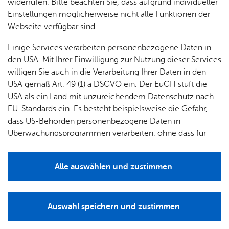
& Orts­
en­in­
& 3D-
widerrufen. Bitte beachten Sie, dass aufgrund individueller
Vereinssportarten.
um
Ärzte &
ver­
for­ma­
Stadt­
Einstellungen möglicherweise nicht alle Funktionen der
Apo­
Be­ne­
Ansprechpartnerin für die Hallenbelegung:
Rathaus
wal­
tio­nen
mo­dell
Webseite verfügbar sind.
the­ken
fits
Friedrichshafen, Amt für Sport, Freizeit und
tun­gen
Öf­
Bau­
Fa­mi­lie
Einige Services verarbeiten personenbezogene Daten in
Außerschulisches Lernen, Frau Kirchmaier,
Ämter
fent­li­
stel­len
& Kin­
den USA. Mit Ihrer Einwilligung zur Nutzung dieser Services
c.­‍­kirchmaier@­‍­fried‍richs­‍­hafen.de
, Tel. +49 7541 203-53201
Bil­
A–Z
che
& Um­
der
willigen Sie auch in die Verarbeitung Ihrer Daten in den
dung
Be­
lei­tun­
Diens
USA gemäß Art. 49 (1) a DSGVO ein. Der EuGH stuft die
Se­nio­
& Be­
kannt­
gen
t­leis­
USA als ein Land mit unzureichendem Datenschutz nach
ren
treu­
ma­
tun­gen
Um­
EU-Standards ein. Es besteht beispielsweise die Gefahr,
ung
Woh­
chun­
A–Z
welt &
dass US-Behörden personenbezogene Daten in
nen
gen
Potz­
Kli­ma­
An­schrift
Überwachungsprogrammen verarbeiten, ohne dass für
For­
blitz!
Bar­rie­
Bil­der,
schutz
Europäerinnen und Europäer eine Klagemöglichkeit
mu­la­re
re­frei
Vi­de­os
besteht.
Kin­der­
Bauen,
Sat­
Alle auswählen und zustimmen
leben
& TV
Sport­hal­le der be­ruf­li­chen Schu­len
be­
Sa­nie­
zun­
Details
Stein­beiss­tr. 26
treu­
Pfle­ge
Pres­se
ren &
gen
88046
Fried­richs­ha­fen
ung
& Un­
Im­mo­
För­
Rou­ten­pla­ner star­ten
Auswahl speichern und zustimmen
ter­stüt­
bi­li­en
Schu­
Notwendig
Drittanbieter
der­
Aus­
zung
len
Stadt­
pro­
schrei­