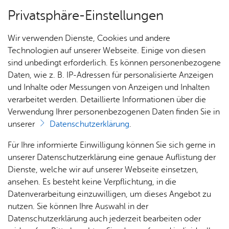
Privatsphäre-Einstellungen
Menü
Wir verwenden Dienste, Cookies und andere
Stadt­plan
Technologien auf unserer Webseite. Einige von diesen
sind unbedingt erforderlich. Es können personenbezogene
Daten, wie z. B. IP-Adressen für personalisierte Anzeigen
und Inhalte oder Messungen von Anzeigen und Inhalten
Sport­hal­le der be­ruf­li­chen
Über­sicht Bür­ger & Stadt
verarbeitet werden. Detaillierte Informationen über die
Schu­len
Verwendung Ihrer personenbezogenen Daten finden Sie in
unserer
Datenschutzerklärung
.
Rat­
Nach­
Jobs
Pla­
Ge­
Vor­le­sen
Für Ihre informierte Einwilligung können Sie sich gerne in
haus &
rich­
nen,
sund­
Stel­
unserer Datenschutzerklärung eine genaue Auflistung der
Bür­
ten,
Bauen
heit &
len­an­
Dienste, welche wir auf unserer Webseite einsetzen,
ger­
Vi­de­os
& Um­
So­zia­
ge­bo­te
ansehen. Es besteht keine Verpflichtung, in die
Die 60 m x 27 m große Sporthalle des Berufschulzentrums
ser­vice
& Bil­
welt
les
Datenverarbeitung einzuwilligen, um dieses Angebot zu
kann in vier gleich großen Hallen mit je ca. 405 m²
Aus­bil­
der
Rat­
Geo­
Kli­ni­
nutzen. Sie können Ihre Auswahl in der
unterteilt werden. Neben dem Schulsport ist in dieser
dung &
häu­ser
Me­di­
da­ten
kum
Datenschutzerklärung auch jederzeit bearbeiten oder
Halle ausreichend Platz für die unterschiedlichsten
Stu­di­