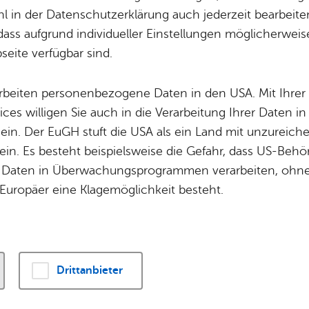
Potz­blitz!
Städ­ti­sche B
 in der Datenschutzerklärung auch jederzeit bearbeite
Ver­ga­ben
Kin­der­be­treu­ung
dass aufgrund individueller Einstellungen möglicherweise
Vor­le­sen
eite verfügbar sind.
Schu­len
Die Stadt
zahl: 422 Park­plät­ze, Hö­hen­be­gren­zung auf 2 M
Of­fe­ne Kin­der- & Ju­gend­ar­beit
Zah­len, Daten
Be­hin­der­ten­park­plät­ze: 11 Park­plät­ze auf Deck 
arbeiten personenbezogene Daten in den USA. Mit Ihrer 
Bi­blio­the­ken
Se­hens­wür­dig
ices willigen Sie auch in die Verarbeitung Ihrer Daten 
Fort- & Wei­ter­bil­dung
Zep­pe­lin
 ein. Der EuGH stuft die USA als ein Land mit unzurei
Mu­sik­schu­le
Ort­schaf­ten
in. Es besteht beispielsweise die Gefahr, dass US-Beh
Stadt­ar­chiv &
Stadt­tei­le & Q
u Preisen und Öffnungszeiten finden Sie auf der
Web
Daten in Überwachungsprogrammen verarbeiten, ohne 
Bo­den­see­bi­blio­thek
Für Hun­de­hal­
Europäer eine Klagemöglichkeit besteht.
Di­gi­ta­li­sie­rung
Drittanbieter