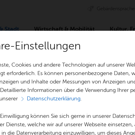
Ge­bär­den­spra­che
 & Stadt
Wirt­schaft & Mo­bi­li­tät
Kul­tur, F
äre-Einstellungen
Zah­len, Daten, Fak­ten
Stadt­plan
Park­haus/Tief­ga­ra­ge
ste, Cookies und andere Technologien auf unserer Web
gt erforderlich. Es können personenbezogene Daten, wi
 Anzeigen und Inhalte oder Messungen von Anzeigen un
& Bil­der
Jobs
Pla­nen, Bau
 Detaillierte Informationen über die Verwendung Ihre
Stel­len­an­ge­bo­te
Geo­da­ten & 
 unserer
Datenschutzerklärung
.
Tief­ga­ra­ge Graf-
Aus­bil­dung & Stu­di­um
Bau­stel­len & 
Be­ne­fits
Um­welt & Kli
e Einwilligung können Sie sich gerne in unserer Datensc
Haus
Bauen, Sa­nie­r
er Dienste, welche wir auf unserer Webseite einsetzen,
Bil­dung & Be­treu­ung
Stadt­pla­nung
, in die Datenverarbeitung einzuwilligen, um dieses Ang